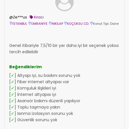
@Ze***us
Kiracı
İSTANBUL
ÜMRANİYE
İNKILAP
KÜÇÜKSU CD.
Konut Tipi: Daire
Genel itibariyle 7,5/10 bir yer daha iyi bir seçenek yoksa
tercih edilebilir
Beğendiklerim
[✓]
Altyapı iyi, su baskını sorunu yok
[✓]
Fiber internet altyapısı var
[✓]
Komşuluk ilişkileri iyi
[✓]
İnternet altyapısı iyi
[✓]
Asansör bakımı düzenli yapılıyor
[✓]
Toplu taşımaya yakın
[✓]
Isınma izolasyon sorunu yok
[✓]
Güvenlik sorunu yok