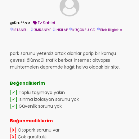
@Kru**zor
Ev Sahibi
İSTANBUL
ÜMRANİYE
İNKILAP
KÜÇÜKSU CD.
Blok Bilgisi: c
park sorunu yetersiz ortak alanlar garip bir komşu
çevresi ölümcül trafik berbat internet altyapısı
muhtemelen depremde kağıt helva olacak bir site.
Beğendiklerim
[✓]
Toplu taşımaya yakın
[✓]
Isınma izolasyon sorunu yok
[✓]
Güvenlik sorunu yok
Beğenmediklerim
[X]
Otopark sorunu var
[X]
Çok gürültülü