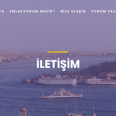
FA
EMLAKYORUM NEDIR?
BIZE ULAŞIN
YORUM YAZ
İLETIŞIM