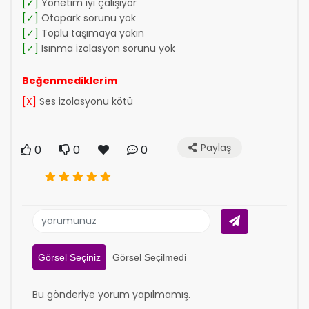
[✓]
Yönetim iyi çalışıyor
[✓]
Otopark sorunu yok
[✓]
Toplu taşımaya yakın
[✓]
Isınma izolasyon sorunu yok
Beğenmediklerim
[X]
Ses izolasyonu kötü
Paylaş
0
0
0
Görsel Seçiniz
Görsel Seçilmedi
Bu gönderiye yorum yapılmamış.