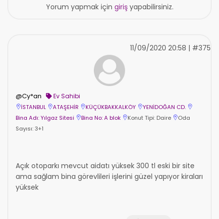
Yorum yapmak için
giriş
yapabilirsiniz.
11/09/2020 20:58 | #375
@Cy*an
Ev Sahibi
İSTANBUL
ATAŞEHİR
KÜÇÜKBAKKALKÖY
YENİDOĞAN CD.
Bina Adı: Yılgaz Sitesi
Bina No: A blok
Konut Tipi: Daire
Oda
Sayısı: 3+1
Açık otoparkı mevcut aidatı yüksek 300 tl eski bir site
ama sağlam bina görevlileri işlerini güzel yapıyor kiraları
yüksek