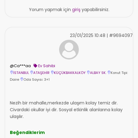
Yorum yapmak için
giriş
yapabilirsiniz.
23/01/2025 10:48 | #9694097
@Ca***aa
Ev Sahibi
İSTANBUL
ATAŞEHİR
KÜÇÜKBAKKALKÖY
ALBAY SK.
Konut Tipi:
Daire
Oda Sayısı: 3+1
Nezih bir mahalle,merkezde ulaşım kolay temiz dir.
Civardaki okullar iyi dir. Sosyal etkinlik alanlarına kolay
ulaşılır.
Beğendiklerim