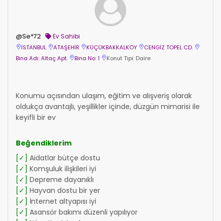
@Se*72
Ev Sahibi
İSTANBUL
ATAŞEHİR
KÜÇÜKBAKKALKÖY
CENGİZ TOPEL CD.
Bina Adı: Altaç Apt.
Bina No: 1
Konut Tipi: Daire
Konumu açısından ulaşım, eğitim ve alışveriş olarak
oldukça avantajlı, yeşillikler içinde, düzgün mimarisi ile
keyifli bir ev
Beğendiklerim
[✓]
Aidatlar bütçe dostu
[✓]
Komşuluk ilişkileri iyi
[✓]
Depreme dayanıklı
[✓]
Hayvan dostu bir yer
[✓]
İnternet altyapısı iyi
[✓]
Asansör bakımı düzenli yapılıyor