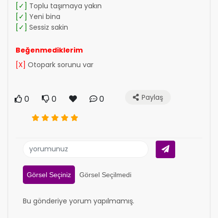
[✓]
Toplu taşımaya yakın
[✓]
Yeni bina
[✓]
Sessiz sakin
Beğenmediklerim
[X]
Otopark sorunu var
Paylaş
0
0
0
Görsel Seçiniz
Görsel Seçilmedi
Bu gönderiye yorum yapılmamış.