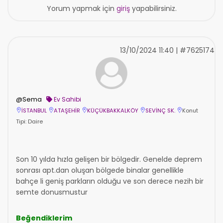
Yorum yapmak için
giriş
yapabilirsiniz.
13/10/2024 11:40 | #7625174
@Sema
Ev Sahibi
İSTANBUL
ATAŞEHİR
KÜÇÜKBAKKALKÖY
SEVİNÇ SK.
Konut
Tipi: Daire
Son 10 yılda hızla gelişen bir bölgedir. Genelde deprem
sonrası apt.dan oluşan bölgede binalar genellikle
bahçe li geniş parkların olduğu ve son derece nezih bir
semte donusmustur
Beğendiklerim