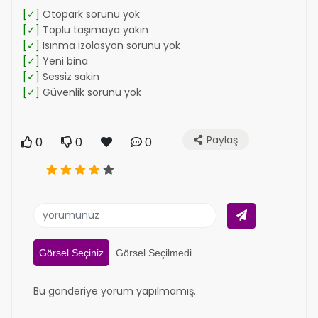
[✓]
Otopark sorunu yok
[✓]
Toplu taşımaya yakın
[✓]
Isınma izolasyon sorunu yok
[✓]
Yeni bina
[✓]
Sessiz sakin
[✓]
Güvenlik sorunu yok
Paylaş
0
0
0
Görsel Seçiniz
Görsel Seçilmedi
Bu gönderiye yorum yapılmamış.