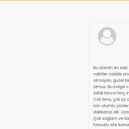
Bu sitenin en eski
vakitler cadde ana
olmayan, guzel bir
olmus. Bu bolge co
sahili hınca hınç
Cok bina, çok az 
icin olumlu yönler
dakikanizi alir. U
Çok sağlam ve kali
havuzlu site kon