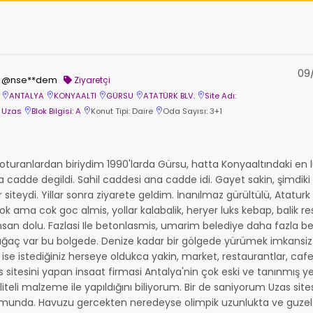
09/
@nse**dem
Ziyaretçi
ANTALYA
KONYAALTI
GÜRSU
ATATÜRK BLV.
Site Adı:
Uzas
Blok Bilgisi: A
Konut Tipi: Daire
Oda Sayısı: 3+1
 oturanlardan biriydim 1990'larda Gürsu, hatta Konyaaltındaki en lü
 cadde degildi. Sahil caddesi ana cadde idi. Gayet sakin, şimdiki g
 siteydi. Yillar sonra ziyarete geldim. İnanılmaz gürültülü, Atatur
k ama cok goc almis, yollar kalabalik, heryer luks kebap, balik re
 insan dolu. Fazlasi Ile betonlasmis, umarim belediye daha fazla 
ağaç var bu bolgede. Denize kadar bir gölgede yürümek imkansiz.
 ise istediğiniz herseye oldukca yakin, market, restaurantlar, caf
zas sitesini yapan insaat firmasi Antalya'nin çok eski ve tanınmış ye
teli malzeme ile yapıldığını biliyorum. Bir de saniyorum Uzas sit
umunda. Havuzu gercekten neredeyse olimpik uzunlukta ve guzel