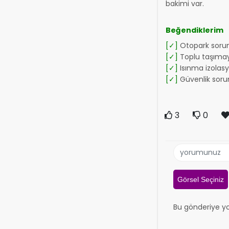
bakimi var.
Beğendiklerim
[✓]
Otopark soru
[✓]
Toplu taşımay
[✓]
Isınma izolas
[✓]
Güvenlik soru
3
0
Görsel Seçiniz
Bu gönderiye y