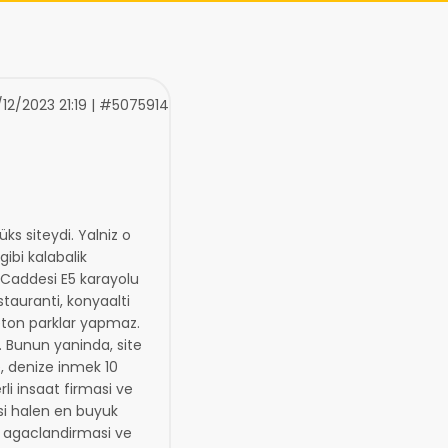
12/2023 21:19 | #5075914
ks siteydi. Yalniz o
ibi kalabalik
k Caddesi E5 karayolu
stauranti, konyaalti
beton parklar yapmaz.
 Bunun yaninda, site
e, denize inmek 10
rli insaat firmasi ve
esi halen en buyuk
 agaclandirmasi ve