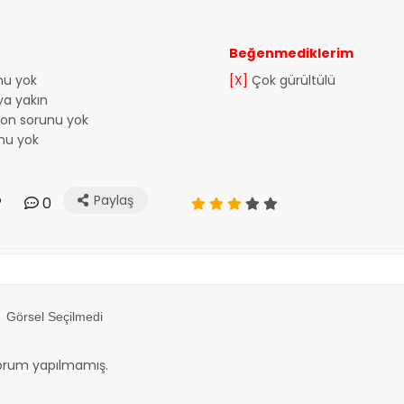
Beğenmediklerim
nu yok
[X]
Çok gürültülü
a yakın
yon sorunu yok
nu yok
Paylaş
0
Görsel Seçilmedi
orum yapılmamış.