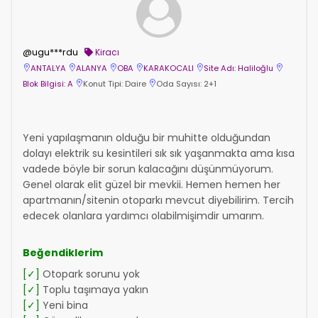
@ugu***rdu
Kiracı
ANTALYA
ALANYA
OBA
KARAKOCALI
Site Adı: Haliloğlu
Blok Bilgisi: A
Konut Tipi: Daire
Oda Sayısı: 2+1
Yeni yapılaşmanın olduğu bir muhitte olduğundan
dolayı elektrik su kesintileri sık sık yaşanmakta ama kısa
vadede böyle bir sorun kalacağını düşünmüyorum.
Genel olarak elit güzel bir mevkii. Hemen hemen her
apartmanın/sitenin otoparkı mevcut diyebilirim. Tercih
edecek olanlara yardımcı olabilmişimdir umarım.
Beğendiklerim
[✓]
Otopark sorunu yok
[✓]
Toplu taşımaya yakın
[✓]
Yeni bina