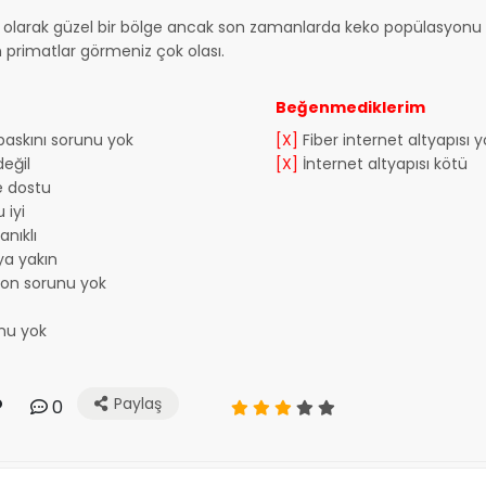
l olarak güzel bir bölge ancak son zamanlarda keko popülasyonu 
n primatlar görmeniz çok olası.
Beğenmediklerim
 baskını sorunu yok
[X]
Fiber internet altyapısı y
eğil
[X]
İnternet altyapısı kötü
e dostu
 iyi
nıklı
a yakın
yon sorunu yok
nu yok
Paylaş
0