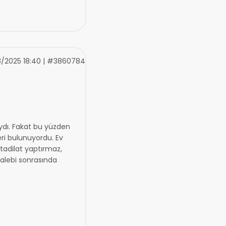
3/2025 18:40 | #3860784
ydı. Fakat bu yüzden
eri bulunuyordu. Ev
tadilat yaptırmaz,
talebi sonrasında