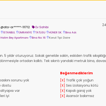
24
@ata-ar*****-111712
Ev Sahibi
İSTANBUL
ÜMRANİYE
TATLISU
HÜNER SK.
Bina Adı:
Halim Bey Apartmanı
Bina No: 16
Konut Tipi: Daire
. 5 yıldır oturuyoruz. Sokak genelde sakin, eskiden trafik sıkışıklı
dönmesiyle ortadan kalktı. Tek sıkıntı yandaki metruk bina, dava
Beğenmediklerim
 baskını sorunu yok
[X]
Trafik çok yoğun
e dostu
[X]
Ses izolasyonu kötü
altyapısı var
[X]
Kapalı garaj yok
eri iyi
[X]
Asansör bakımsız