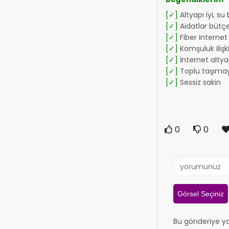
[✓]
Altyapı iyi, su
[✓]
Aidatlar bütç
[✓]
Fiber internet 
[✓]
Komşuluk ilişkil
[✓]
İnternet altyap
[✓]
Toplu taşımay
[✓]
Sessiz sakin
0
0
Görsel Seçiniz
Bu gönderiye y