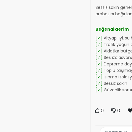
Sessiz sakin gene
arabasını bağırta
Beğendiklerim
[✓]
Altyapı iyi, su
[✓]
Trafik yoğun d
[✓]
Aidatlar bütç
[✓]
Ses izolasyonu
[✓]
Depreme daya
[✓]
Toplu taşımay
[✓]
Isınma izolas
[✓]
Sessiz sakin
[✓]
Güvenlik soru
0
0