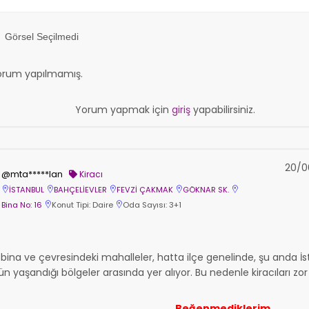
Görsel Seçilmedi
orum yapılmamış.
Yorum yapmak için
giriş
yapabilirsiniz.
20/0
@mta*****lan
Kiracı
İSTANBUL
BAHÇELİEVLER
FEVZİ ÇAKMAK
GÖKNAR SK.
Bina No: 16
Konut Tipi: Daire
Oda Sayısı: 3+1
na ve çevresindeki mahalleler, hatta ilçe genelinde, şu anda İ
yaşandığı bölgeler arasında yer alıyor. Bu nedenle kiracıları zor
Beğenmediklerim