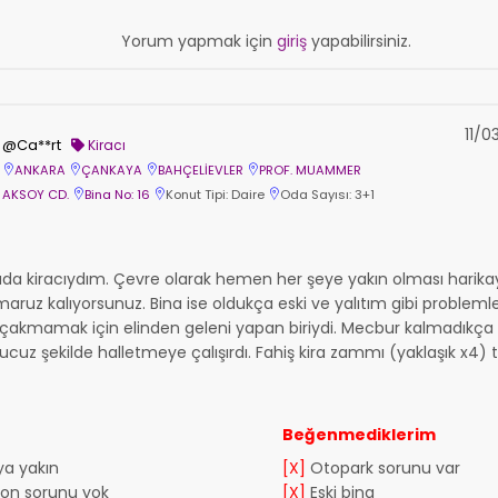
Yorum yapmak için
giriş
yapabilirsiniz.
11/0
@Ca**rt
Kiracı
ANKARA
ÇANKAYA
BAHÇELİEVLER
PROF. MUAMMER
AKSOY CD.
Bina No: 16
Konut Tipi: Daire
Oda Sayısı: 3+1
ada kiracıydım. Çevre olarak hemen her şeye yakın olması harika
maruz kalıyorsunuz. Bina ise oldukça eski ve yalıtım gibi probleml
i çakmamak için elinden geleni yapan biriydi. Mecbur kalmadıkça 
ucuz şekilde halletmeye çalışırdı. Fahiş kira zammı (yaklaşık x4) 
Beğenmediklerim
a yakın
[X]
Otopark sorunu var
yon sorunu yok
[X]
Eski bina