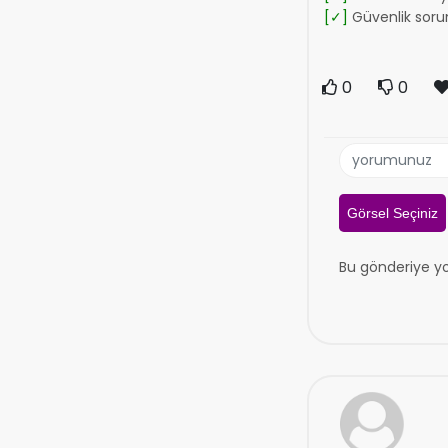
[✓]
Güvenlik soru
0
0
Görsel Seçiniz
Bu gönderiye y