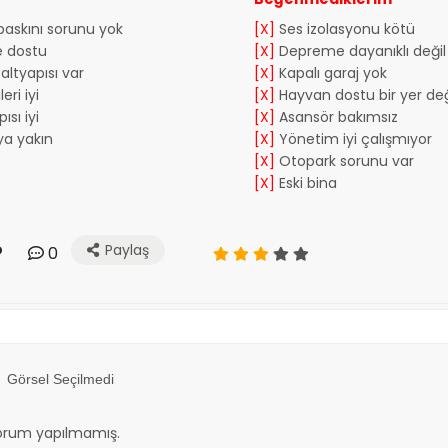
 baskını sorunu yok
[X]
Ses izolasyonu kötü
e dostu
[X]
Depreme dayanıklı değil
altyapısı var
[X]
Kapalı garaj yok
eri iyi
[X]
Hayvan dostu bir yer değ
ısı iyi
[X]
Asansör bakımsız
a yakın
[X]
Yönetim iyi çalışmıyor
[X]
Otopark sorunu var
[X]
Eski bina
Paylaş
0
Görsel Seçilmedi
orum yapılmamış.