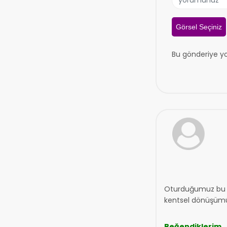
Görsel Seçiniz
Bu gönderiye y
Oturduğumuz bu bi
kentsel dönüşümün 
Beğendiklerim