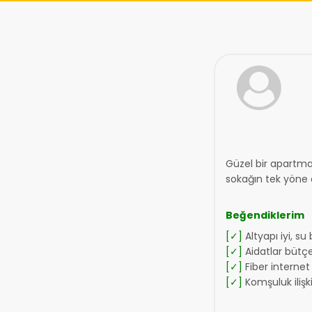
Güzel bir apartman
sokağın tek yöne 
Beğendiklerim
[✓]
Altyapı iyi, su
[✓]
Aidatlar bütç
[✓]
Fiber internet 
[✓]
Komşuluk ilişkil