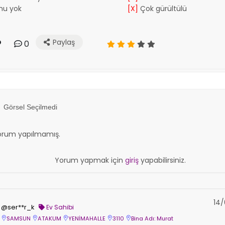
nu yok
[X]
Çok gürültülü
Paylaş
0
Görsel Seçilmedi
orum yapılmamış.
Yorum yapmak için
giriş
yapabilirsiniz.
14/
@ser**r_k
Ev Sahibi
SAMSUN
ATAKUM
YENİMAHALLE
3110
Bina Adı: Murat