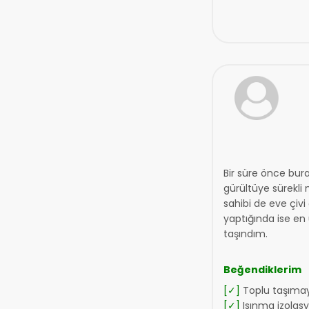
Bir süre önce bur
gürültüye sürekli 
sahibi de eve çiv
yaptığında ise en 
taşındım.
Beğendiklerim
[✓]
Toplu taşımay
[✓]
Isınma izolas