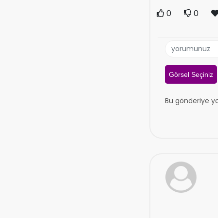
0
0
Görsel Seçiniz
Bu gönderiye y