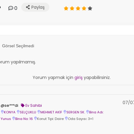
Paylaş
0
Görsel Seçilmedi
orum yapılmamış.
Yorum yapmak için
giriş
yapabilirsiniz.
07/0
@se***di
Ev Sahibi
KONYA
SELÇUKLU
MEHMET AKİF
SERGEN SK.
Bina Adı:
Yunus
Bina No: 16
Konut Tipi: Daire
Oda Sayısı: 3+1