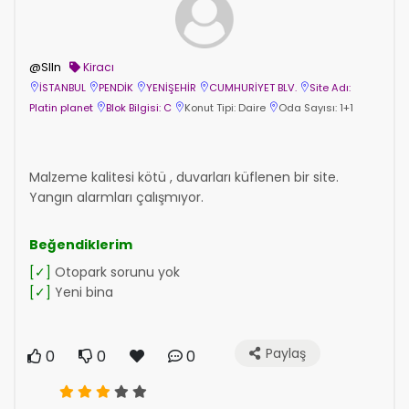
@Slln
Kiracı
İSTANBUL
PENDİK
YENİŞEHİR
CUMHURİYET BLV.
Site Adı:
Platin planet
Blok Bilgisi: C
Konut Tipi: Daire
Oda Sayısı: 1+1
Malzeme kalitesi kötü , duvarları küflenen bir site.
Yangın alarmları çalışmıyor.
Beğendiklerim
[✓]
Otopark sorunu yok
[✓]
Yeni bina
Paylaş
0
0
0