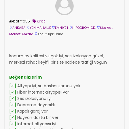
@baf**a55
Kiracı
ANKARA
YENİMAHALLE
EMNİYET
HİPODROM CD.
Site Adı:
Merkez Ankara
Konut Tipi: Daire
konum ev kalitesi vs çok iyi, ses izolasyon güzel,
merkezi rahat keyifli bir site sadece trafiği yoğun
Beğendiklerim
[✓]
Altyapı iyi, su baskını sorunu yok
[✓]
Fiber internet altyapısı var
[✓]
Ses izolasyonu iyi
[✓]
Depreme dayanıklı
[✓]
Kapalı garaj var
[✓]
Hayvan dostu bir yer
[✓]
İnternet altyapısı iyi