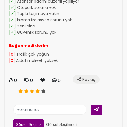
[✓]
Asansör bakımı düzenli yapılıyor
[✓]
Otopark sorunu yok
[✓]
Toplu taşımaya yakın
[✓]
Isınma izolasyon sorunu yok
[✓]
Yeni bina
[✓]
Güvenlik sorunu yok
Beğenmediklerim
[X]
Trafik çok yoğun
[X]
Aidat maliyeti yüksek
Paylaş
0
0
0
Görsel Seçiniz
Görsel Seçilmedi