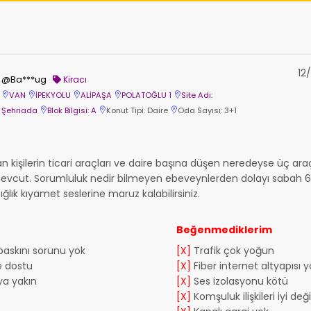
12
@Ba***ug
Kiracı
VAN
İPEKYOLU
ALİPAŞA
POLATOĞLU 1
Site Adı:
Şehriada
Blok Bilgisi: A
Konut Tipi: Daire
Oda Sayısı: 3+1
lan kişilerin ticari araçları ve daire başına düşen neredeyse üç ar
evcut. Sorumluluk nedir bilmeyen ebeveynlerden dolayı sabah 
ığlık kıyamet seslerine maruz kalabilirsiniz.
Beğenmediklerim
 baskını sorunu yok
[X]
Trafik çok yoğun
e dostu
[X]
Fiber internet altyapısı y
a yakın
[X]
Ses izolasyonu kötü
[X]
Komşuluk ilişkileri iyi deği