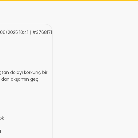
/06/2025 10:41 | #3768171
açtan dolayı korkunç bir
6 dan akşamın geç
ok
l