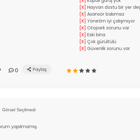
[X]
Kapalı garaj yok
[X]
Hayvan dostu bir yer değ
[X]
Asansör bakımsız
[X]
Yönetim iyi çalışmıyor
[X]
Otopark sorunu var
[X]
Eski bina
[X]
Çok gürültülü
[X]
Güvenlik sorunu var
Paylaş
0
Görsel Seçilmedi
orum yapılmamış.