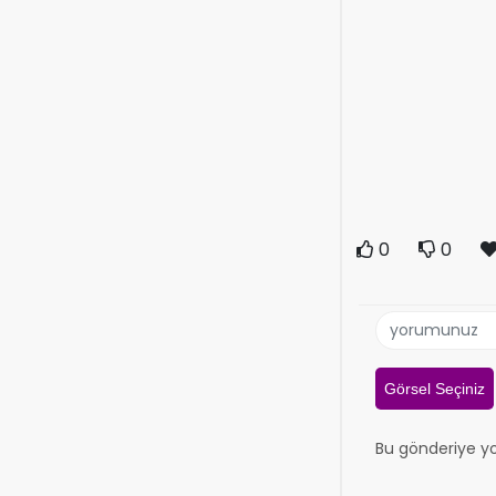
0
0
Görsel Seçiniz
Bu gönderiye y