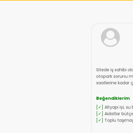
Sitede iş sahibi o
otopark sorunu m
saatlerine kadar ç
Beğendiklerim
[✓]
Altyapı iyi, su
[✓]
Aidatlar bütç
[✓]
Toplu taşımay