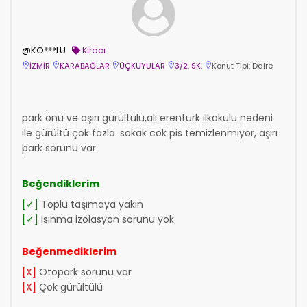
@KO***LU
Kiracı
İZMİR
KARABAĞLAR
ÜÇKUYULAR
3/2. SK.
Konut Tipi: Daire
park önü ve aşırı gürültülü,ali erenturk ılkokulu nedeni
ile gürültü çok fazla. sokak cok pis temizlenmiyor, aşırı
park sorunu var.
Beğendiklerim
[✓]
Toplu taşımaya yakın
[✓]
Isınma izolasyon sorunu yok
Beğenmediklerim
[X]
Otopark sorunu var
[X]
Çok gürültülü