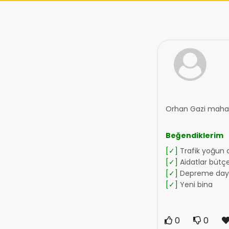
Orhan Gazi mahal
Beğendiklerim
[✓]
Trafik yoğun d
[✓]
Aidatlar bütç
[✓]
Depreme daya
[✓]
Yeni bina
0
0