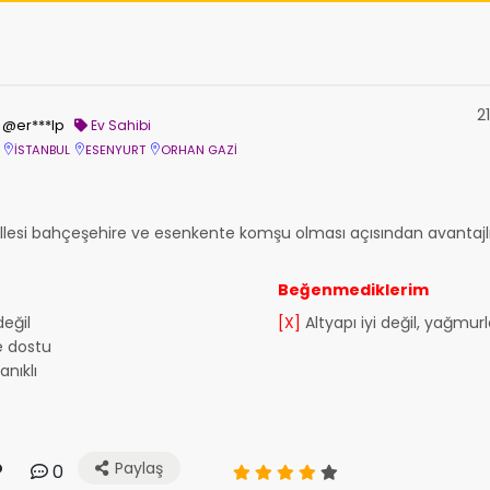
2
@er***lp
Ev Sahibi
İSTANBUL
ESENYURT
ORHAN GAZİ
lesi bahçeşehire ve esenkente komşu olması açısından avantajl
Beğenmediklerim
eğil
[X]
Altyapı iyi değil, yağmur
e dostu
nıklı
Paylaş
0