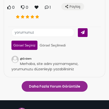
Paylaş
0
0
1
Görsel Seçiniz
Görsel Seçilmedi
@Erdem
Merhaba, site adını yazmamışsınız,
yorumunuzu düzenleyip yazabilirsiniz
0
0
17/02/2025 00:06
Daha Fazla Yorum Görüntüle
Yorum yapmak için
giriş
yapabilirsiniz.