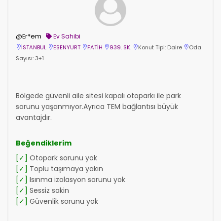
@Er*em
Ev Sahibi
İSTANBUL
ESENYURT
FATİH
939. SK.
Konut Tipi: Daire
Oda
Sayısı: 3+1
Bölgede güvenli aile sitesi kapalı otoparkı ile park
sorunu yaşanmıyor.Ayrıca TEM bağlantısı büyük
avantajdır.
Beğendiklerim
[✓]
Otopark sorunu yok
[✓]
Toplu taşımaya yakın
[✓]
Isınma izolasyon sorunu yok
[✓]
Sessiz sakin
[✓]
Güvenlik sorunu yok