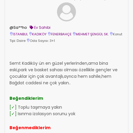
@Sa**ho
Ev Sahibi
İSTANBUL
KADIKÖY
FENERBAHÇE
MEHMET ŞENGÜL SK.
Konut
Tipi: Daire
Oda Sayısı: 3+1
Semt Kadıköy ün en güzel yerlerinden,ama bina
eski,park ve basket sahası olması özellikle gençler ve
çocuklar için çok avantajlı,ayrıca hem sahile,hem
Bağdat caddesi ne çok yakın..
Beğendiklerim
[✓]
Toplu taşımaya yakın
[✓]
Isınma izolasyon sorunu yok
Beğenmediklerim