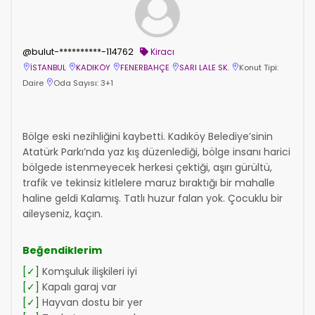
@bulut-**********-114762
Kiracı
İSTANBUL
KADIKÖY
FENERBAHÇE
SARI LALE SK.
Konut Tipi:
Daire
Oda Sayısı: 3+1
Bölge eski nezihliğini kaybetti. Kadıköy Belediye’sinin
Atatürk Parkı’nda yaz kış düzenlediği, bölge insanı harici
bölgede istenmeyecek herkesi çektiği, aşırı gürültü,
trafik ve tekinsiz kitlelere maruz bıraktığı bir mahalle
haline geldi Kalamış. Tatlı huzur falan yok. Çocuklu bir
aileyseniz, kaçın.
Beğendiklerim
[✓]
Komşuluk ilişkileri iyi
[✓]
Kapalı garaj var
[✓]
Hayvan dostu bir yer