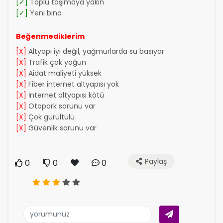
[✓]
Toplu taşımaya yakın
[✓]
Yeni bina
Beğenmediklerim
[X]
Altyapı iyi değil, yağmurlarda su basıyor
[X]
Trafik çok yoğun
[X]
Aidat maliyeti yüksek
[X]
Fiber internet altyapısı yok
[X]
İnternet altyapısı kötü
[X]
Otopark sorunu var
[X]
Çok gürültülü
[X]
Güvenlik sorunu var
Paylaş
0
0
0