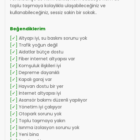
toplu taşımaya kolaylıkla ulaşabileceğiniz ve
kullanabileceğiniz, sessiz sakin bir sokak..
Beğendiklerim
[✓]
Altyapı iyi, su baskını sorunu yok
[✓]
Trafik yoğun değil
[✓]
Aidatlar bütçe dostu
[✓]
Fiber internet altyapısı var
[✓]
Komşuluk ilişkileri iyi
[✓]
Depreme dayanıklı
[✓]
Kapalı garaj var
[✓]
Hayvan dostu bir yer
[✓]
İnternet altyapısı iyi
[✓]
Asansör bakımı düzenli yapılıyor
[✓]
Yönetim iyi çalışıyor
[✓]
Otopark sorunu yok
[✓]
Toplu taşımaya yakın
[✓]
Isınma izolasyon sorunu yok
[✓]
Yeni bina