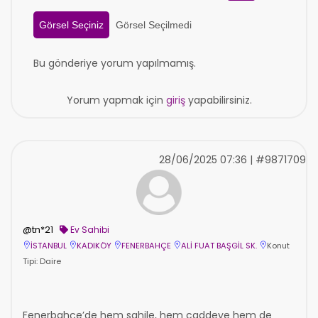
Görsel Seçiniz
Görsel Seçilmedi
Bu gönderiye yorum yapılmamış.
Yorum yapmak için
giriş
yapabilirsiniz.
28/06/2025 07:36 | #9871709
@tn*21
Ev Sahibi
İSTANBUL
KADIKÖY
FENERBAHÇE
ALİ FUAT BAŞGİL SK.
Konut
Tipi: Daire
Fenerbahçe’de hem sahile, hem caddeye hem de