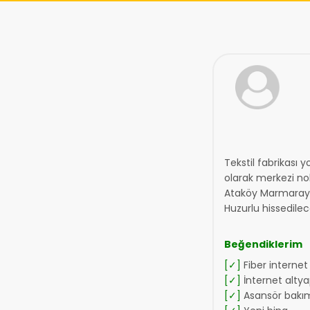
Tekstil fabrikası 
olarak merkezi no
Ataköy Marmaray ba
Huzurlu hissedilece
Beğendiklerim
[✓]
Fiber internet 
[✓]
İnternet altyap
[✓]
Asansör bakımı