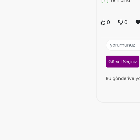
[✓]
Yeni bina
0
0
Görsel Seçiniz
Bu gönderiye y