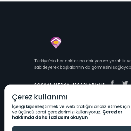
Türkiye’nin her noktasına dair yorum yazabilir
sabitleyerek başkalarının da görmesini sağlayabil
SOSYAL MEDYA HESAPLARIMIZ
Çerez kullanımı
İçeriği kişiselleştirmek ve web trafiğini analiz etmek için
ve üçüncü taraf çerezlerimizi kullanıyoruz.
Çerezler
hakkında daha fazlasını okuyun
Kullanıcı Sözleşmesi
KVKK Koşulları