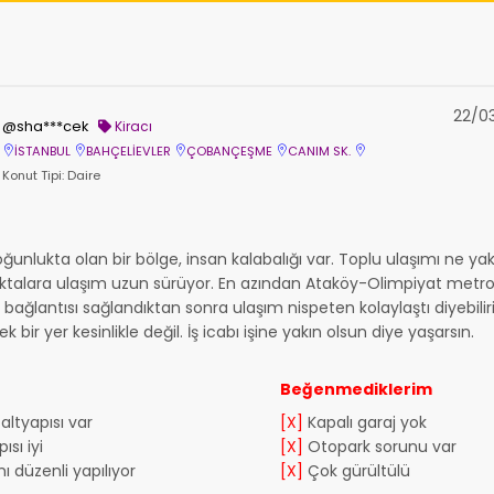
22/0
@sha***cek
Kiracı
İSTANBUL
BAHÇELİEVLER
ÇOBANÇEŞME
CANIM SK.
Konut Tipi: Daire
yoğunlukta olan bir bölge, insan kalabalığı var. Toplu ulaşımı ne 
ktalara ulaşım uzun sürüyor. En azından Ataköy-Olimpiyat metro
ğlantısı sağlandıktan sonra ulaşım nispeten kolaylaştı diyebiliri
k bir yer kesinlikle değil. İş icabı işine yakın olsun diye yaşarsın.
Beğenmediklerim
altyapısı var
[X]
Kapalı garaj yok
ısı iyi
[X]
Otopark sorunu var
 düzenli yapılıyor
[X]
Çok gürültülü