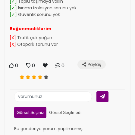
[✓]
Toplu taşımaya yakın
[✓]
Isınma izolasyon sorunu yok
[✓]
Güvenlik sorunu yok
Beğenmediklerim
[X]
Trafik çok yoğun
[X]
Otopark sorunu var
Paylaş
0
0
0
Görsel Seçiniz
Görsel Seçilmedi
Bu gönderiye yorum yapılmamış.