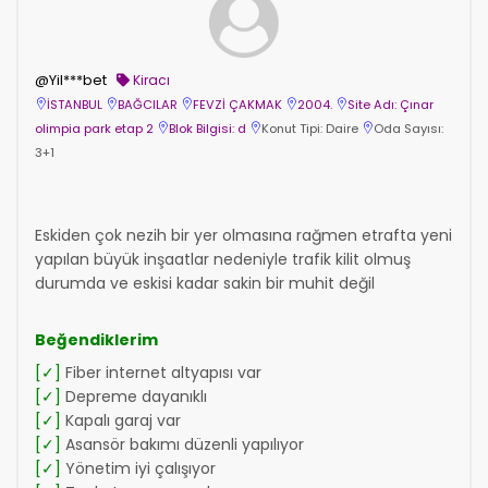
@Yil***bet
Kiracı
İSTANBUL
BAĞCILAR
FEVZİ ÇAKMAK
2004.
Site Adı: Çınar
olimpia park etap 2
Blok Bilgisi: d
Konut Tipi: Daire
Oda Sayısı:
3+1
Eskiden çok nezih bir yer olmasına rağmen etrafta yeni
yapılan büyük inşaatlar nedeniyle trafik kilit olmuş
durumda ve eskisi kadar sakin bir muhit değil
Beğendiklerim
[✓]
Fiber internet altyapısı var
[✓]
Depreme dayanıklı
[✓]
Kapalı garaj var
[✓]
Asansör bakımı düzenli yapılıyor
[✓]
Yönetim iyi çalışıyor