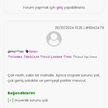
Yorum yapmak için
giriş
yapabilirsiniz.
26/10/2024 13:25 | #6942479
@Ha***an
Kiracı
İSTANBUL
BAĞCILAR
FEVZİ ÇAKMAK
1991.
Konut Tipi: Daire
Çok nezih, sakin bir mahalle. Ayrıca otopark sorunu yok,
çok geniş sokaklar ve yemyeşil parklar mevcut
Beğendiklerim
[✓]
Güvenlik sorunu yok