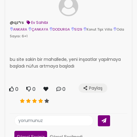
@qz*rs
Ev Sahibi
ANKARA
ÇANKAYA
DODURGA
5129
Konut Tipi: Villa
Oda
Sayısı: 6+1
bu site sakin bir mahallede, yeni inşaatlar yapılmaya
başladı nüfus artmaya başladı
Paylaş
0
0
0
Görsel Seçiniz
Görsel Seçilmedi