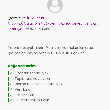
@ayt***urt
Ev Sahibi
İSTANBUL
ESENYURT
GÖKEVLER
ADNAN KAHVECİ
Site Adı:
Kristal Şehir
Konut Tipi: Daire
Yetersiz sosyal imkan. Yeme içme mekanları arap
işletmeleri. Peyzaj yetersiz. Türk nüfus çok az.
Beğendiklerim
[✓]
Otopark sorunu yok
[✓]
Toplu taşımaya yakın
[✓]
Isınma izolasyon sorunu yok
[✓]
Yeni bina
[✓]
Sessiz sakin
[✓]
Güvenlik sorunu yok