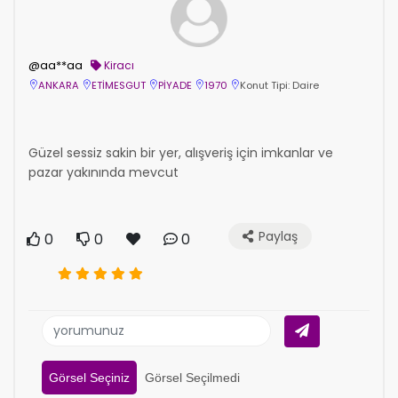
@aa**aa
Kiracı
ANKARA
ETİMESGUT
PİYADE
1970
Konut Tipi: Daire
Güzel sessiz sakin bir yer, alışveriş için imkanlar ve
pazar yakınında mevcut
Paylaş
0
0
0
Görsel Seçiniz
Görsel Seçilmedi