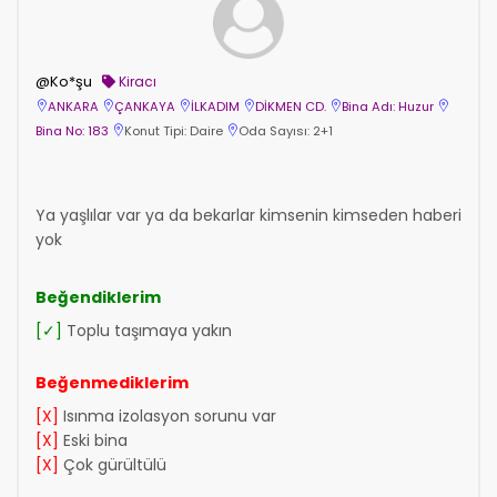
@Ko*şu
Kiracı
ANKARA
ÇANKAYA
İLKADIM
DİKMEN CD.
Bina Adı: Huzur
Bina No: 183
Konut Tipi: Daire
Oda Sayısı: 2+1
Ya yaşlılar var ya da bekarlar kimsenin kimseden haberi
yok
Beğendiklerim
[✓]
Toplu taşımaya yakın
Beğenmediklerim
[X]
Isınma izolasyon sorunu var
[X]
Eski bina
[X]
Çok gürültülü