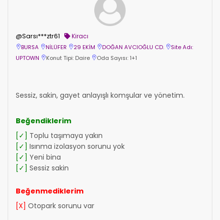
@Sarsı***ztr61
Kiracı
BURSA
NİLÜFER
29 EKİM
DOĞAN AVCIOĞLU CD.
Site Adı:
UPTOWN
Konut Tipi: Daire
Oda Sayısı: 1+1
Sessiz, sakin, gayet anlayışlı komşular ve yönetim.
Beğendiklerim
[✓]
Toplu taşımaya yakın
[✓]
Isınma izolasyon sorunu yok
[✓]
Yeni bina
[✓]
Sessiz sakin
Beğenmediklerim
[X]
Otopark sorunu var