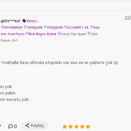
22/
@Ehl***kuf
Kiracı
DİYARBAKIR
YENİŞEHİR
YENİŞEHİR
ALİ EMİRİ 1. SK.
Site
Adı: Azel Plaza
Blok Bilgisi: B blok
Konut Tipi: İşyeri
Oda
Sayısı: 3+1
 mahalle bina altında otoparkı var ses ve ısı yalıtımı çok iyi.
nu yok
a yakın
yon sorunu yok
Paylaş
0