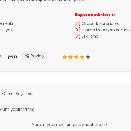
Beğenmediklerim
a yakın
[X]
Otopark sorunu var
nu yok
[X]
Isınma izolasyon sorunu
[X]
Eski bina
Paylaş
0
Görsel Seçilmedi
orum yapılmamış.
Yorum yapmak için
giriş
yapabilirsiniz.