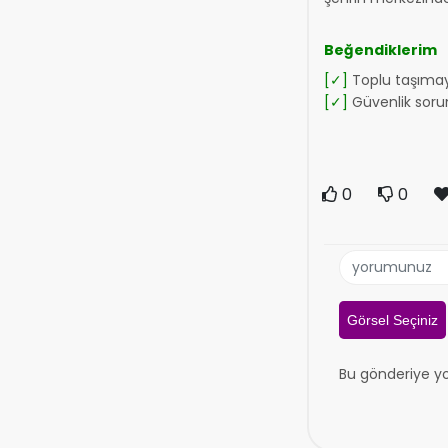
Beğendiklerim
[✓]
Toplu taşımay
[✓]
Güvenlik soru
0
0
Görsel Seçiniz
Bu gönderiye y