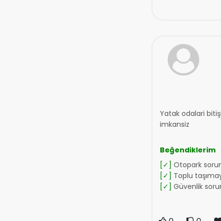
Yatak odalari bit
imkansiz
Beğendiklerim
[✓]
Otopark soru
[✓]
Toplu taşımay
[✓]
Güvenlik soru