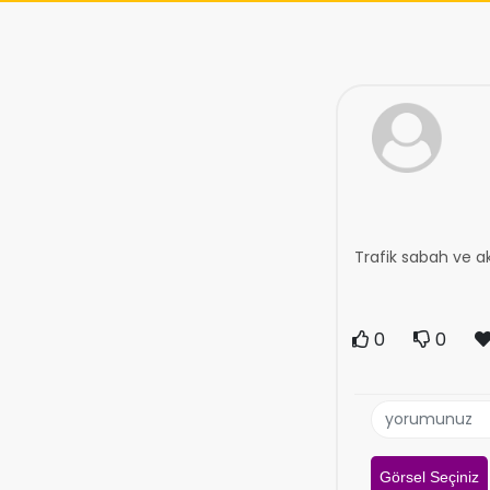
Trafik sabah ve ak
0
0
Görsel Seçiniz