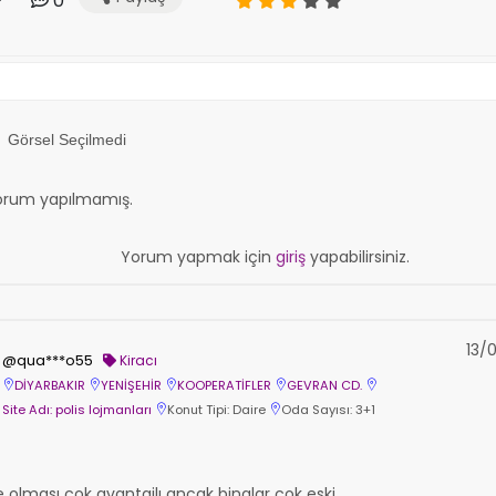
0
Görsel Seçilmedi
orum yapılmamış.
Yorum yapmak için
giriş
yapabilirsiniz.
13/
@qua***o55
Kiracı
DİYARBAKIR
YENİŞEHİR
KOOPERATİFLER
GEVRAN CD.
Site Adı: polis lojmanları
Konut Tipi: Daire
Oda Sayısı: 3+1
 olması çok avantajlı ancak binalar çok eski