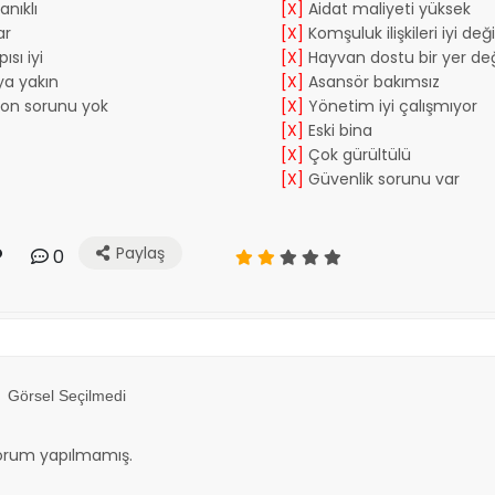
nıklı
[X]
Aidat maliyeti yüksek
ar
[X]
Komşuluk ilişkileri iyi deği
ısı iyi
[X]
Hayvan dostu bir yer değ
a yakın
[X]
Asansör bakımsız
yon sorunu yok
[X]
Yönetim iyi çalışmıyor
[X]
Eski bina
[X]
Çok gürültülü
[X]
Güvenlik sorunu var
Paylaş
0
Görsel Seçilmedi
orum yapılmamış.