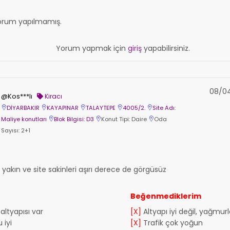
orum yapılmamış.
Yorum yapmak için
giriş
yapabilirsiniz.
08/04
@Kos***lı
Kiracı
DİYARBAKIR
KAYAPINAR
TALAYTEPE
4005/2.
Site Adı:
Maliye konutları
Blok Bilgisi: D3
Konut Tipi: Daire
Oda
Sayısı: 2+1
k yakın ve site sakinleri aşırı derece de görgüsüz
Beğenmediklerim
altyapısı var
[X]
Altyapı iyi değil, yağmur
 iyi
[X]
Trafik çok yoğun