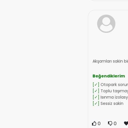
Akşamları sakin bir
Beğendiklerim
[✓]
Otopark soru
[✓]
Toplu taşımay
[✓]
Isınma izolas
[✓]
Sessiz sakin
0
0