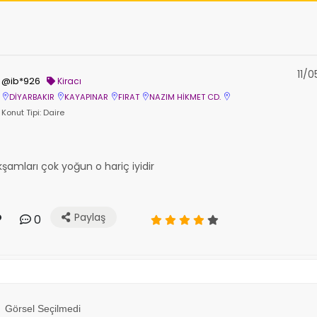
11/
@ib*926
Kiracı
DİYARBAKIR
KAYAPINAR
FIRAT
NAZIM HİKMET CD.
Konut Tipi: Daire
şamları çok yoğun o hariç iyidir
Paylaş
0
Görsel Seçilmedi