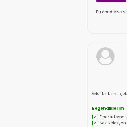
Bu gönderiye y
Evler bir birine ço
Beğendiklerim
[✓]
Fiber internet 
[✓]
Ses izolasyonu