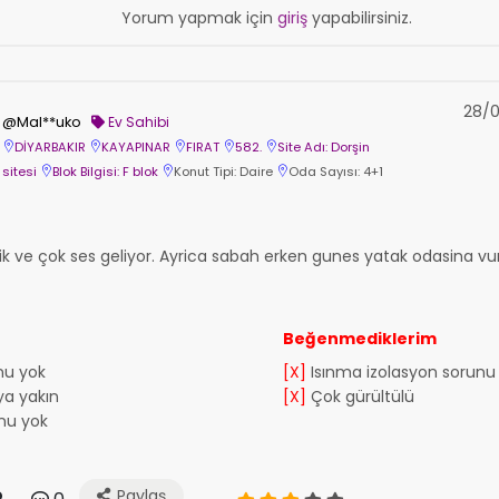
Yorum yapmak için
giriş
yapabilirsiniz.
28/0
@Mal**uko
Ev Sahibi
DİYARBAKIR
KAYAPINAR
FIRAT
582.
Site Adı: Dorşin
sitesi
Blok Bilgisi: F blok
Konut Tipi: Daire
Oda Sayısı: 4+1
işik ve çok ses geliyor. Ayrica sabah erken gunes yatak odasina 
Beğenmediklerim
nu yok
[X]
Isınma izolasyon sorunu
a yakın
[X]
Çok gürültülü
nu yok
Paylaş