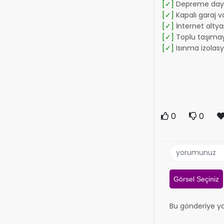
[✓]
Depreme daya
[✓]
Kapalı garaj v
[✓]
İnternet altyap
[✓]
Toplu taşımay
[✓]
Isınma izolas
0
0
Görsel Seçiniz
Bu gönderiye y