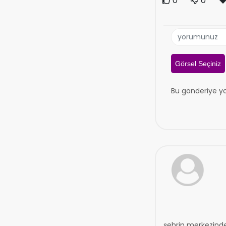
0
0
Görsel Seçiniz
Bu gönderiye y
şehrin merkezinde