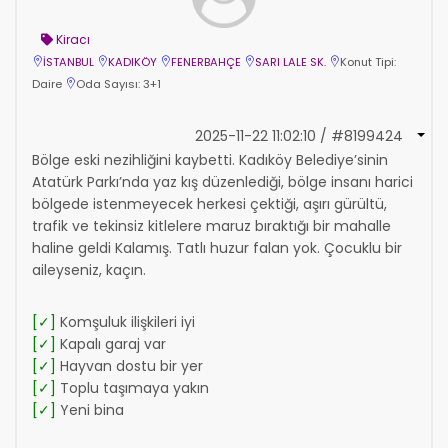
Kiracı
İSTANBUL
KADIKÖY
FENERBAHÇE
SARI LALE SK.
Konut Tipi:
Daire
Oda Sayısı: 3+1
2025-11-22 11:02:10 / #8199424
Bölge eski nezihliğini kaybetti. Kadıköy Belediye’sinin
Atatürk Parkı’nda yaz kış düzenlediği, bölge insanı harici
bölgede istenmeyecek herkesi çektiği, aşırı gürültü,
trafik ve tekinsiz kitlelere maruz bıraktığı bir mahalle
haline geldi Kalamış. Tatlı huzur falan yok. Çocuklu bir
aileyseniz, kaçın.
[✓]
Komşuluk ilişkileri iyi
[✓]
Kapalı garaj var
[✓]
Hayvan dostu bir yer
[✓]
Toplu taşımaya yakın
[✓]
Yeni bina