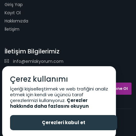
Giriş Yap
Kayıt Ol
Hakkımızda
İletişim
İletişim Bilgilerimiz
info@emlakyorum.com
E-Mail Bülteni
Çerez kullanımı
İçeriği kişiselleştirmek ve web trafiğini analiz
etmek için kendi ve üçüncü taraf
çerezlerimizi kullanıyoruz.
Çerezler
hakkında daha fazlasını okuyun
Kullanıcı Sözleşmesi
KVKK Koşulları
Çerezleri kabul et
2026 © Emlakyorum