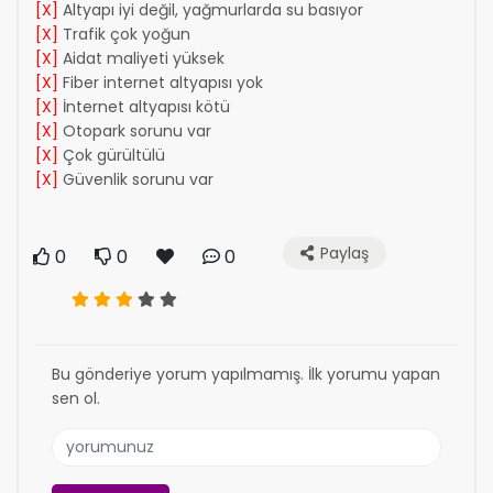
[X]
Altyapı iyi değil, yağmurlarda su basıyor
[X]
Trafik çok yoğun
[X]
Aidat maliyeti yüksek
[X]
Fiber internet altyapısı yok
[X]
İnternet altyapısı kötü
[X]
Otopark sorunu var
[X]
Çok gürültülü
[X]
Güvenlik sorunu var
Paylaş
0
0
0
Bu gönderiye yorum yapılmamış. İlk yorumu yapan
sen ol.