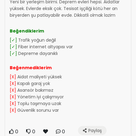
Yeni bir yerleşim birimi. Deprem evleri hepsi. Aidatlar
yüksek. Evlerde eksik çok. Tesisat işçiliği kötü her an
biryerden şu patlayabilir evde. Dikkatli olmak lazim
Beğendiklerim
[✓]
Trafik yoğun değil
[✓]
Fiber internet altyapısı var
[✓]
Depreme dayanıklı
Beğenmediklerim
[X]
Aidat maliyeti yüksek
[X]
Kapalı garaj yok
[X]
Asansör bakımsız
[X]
Yönetim iyi çalışmıyor
[X]
Toplu taşımaya uzak
[X]
Güvenlik sorunu var
Paylaş
0
0
0