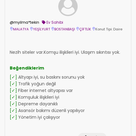
@myilma*tekin
Ev Sahibi
MALATYA
YEŞİLYURT
BOSTANBAŞI
ÇİFTLİK
Konut Tipi: Daire
Nezih siteler var.Komşu ilişkileri iyi. Ulaşım sıkıntısı yok.
Beğendiklerim
[✓]
Altyapı iyi, su baskını sorunu yok
[✓]
Trafik yoğun değil
[✓]
Fiber internet altyapısı var
[✓]
Komşuluk ilişkileri iyi
[✓]
Depreme dayanıklı
[✓]
Asansör bakımı düzenli yapılıyor
[✓]
Yönetim iyi çalışıyor