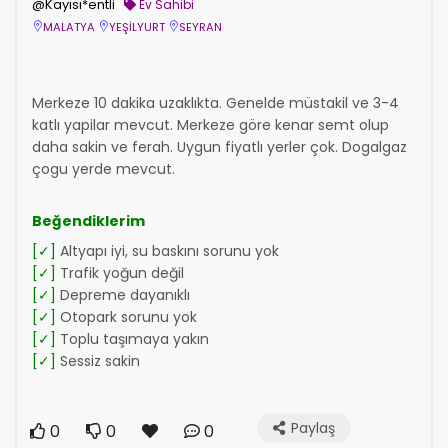
@Kayısı*entli
Ev Sahibi
MALATYA
YEŞİLYURT
SEYRAN
Merkeze 10 dakika uzaklıkta. Genelde müstakil ve 3-4
katlı yapilar mevcut. Merkeze göre kenar semt olup
daha sakin ve ferah. Uygun fiyatlı yerler çok. Dogalgaz
çogu yerde mevcut.
Beğendiklerim
[✓]
Altyapı iyi, su baskını sorunu yok
[✓]
Trafik yoğun değil
[✓]
Depreme dayanıklı
[✓]
Otopark sorunu yok
[✓]
Toplu taşımaya yakın
[✓]
Sessiz sakin
Paylaş
0
0
0