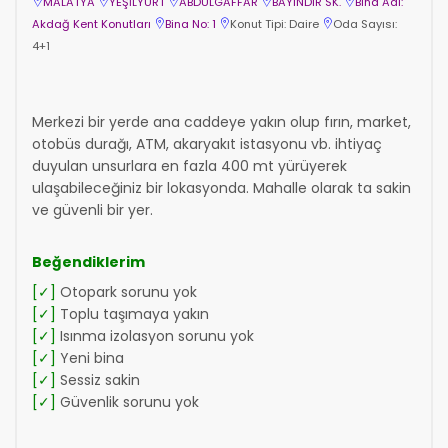
MALATYA
YEŞİLYURT
ABDULGAFFAR
BAYINDIR SK.
Bina Adı:
Akdağ Kent Konutları
Bina No: 1
Konut Tipi: Daire
Oda Sayısı:
4+1
Merkezi bir yerde ana caddeye yakın olup fırın, market,
otobüs durağı, ATM, akaryakıt istasyonu vb. ihtiyaç
duyulan unsurlara en fazla 400 mt yürüyerek
ulaşabileceğiniz bir lokasyonda. Mahalle olarak ta sakin
ve güvenli bir yer.
Beğendiklerim
[✓]
Otopark sorunu yok
[✓]
Toplu taşımaya yakın
[✓]
Isınma izolasyon sorunu yok
[✓]
Yeni bina
[✓]
Sessiz sakin
[✓]
Güvenlik sorunu yok