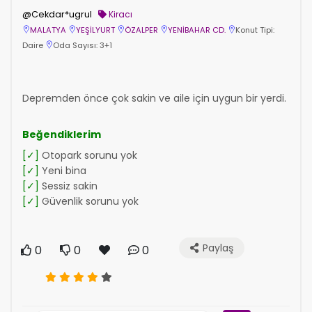
@Cekdar*ugrul
Kiracı
MALATYA
YEŞİLYURT
ÖZALPER
YENİBAHAR CD.
Konut Tipi:
Daire
Oda Sayısı: 3+1
Depremden önce çok sakin ve aile için uygun bir yerdi.
Beğendiklerim
[✓]
Otopark sorunu yok
[✓]
Yeni bina
[✓]
Sessiz sakin
[✓]
Güvenlik sorunu yok
Paylaş
0
0
0