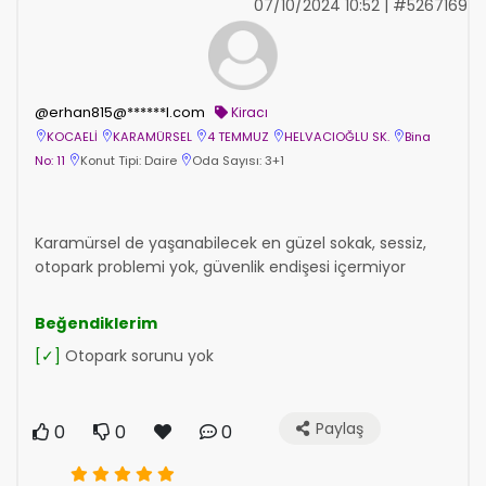
07/10/2024 10:52 | #5267169
@erhan815@******l.com
Kiracı
KOCAELİ
KARAMÜRSEL
4 TEMMUZ
HELVACIOĞLU SK.
Bina
No: 11
Konut Tipi: Daire
Oda Sayısı: 3+1
Karamürsel de yaşanabilecek en güzel sokak, sessiz,
otopark problemi yok, güvenlik endişesi içermiyor
Beğendiklerim
[✓]
Otopark sorunu yok
Paylaş
0
0
0