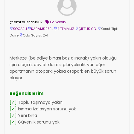
@emreus**n1987
Ev Sahibi
KOCAELİ
KARAMÜRSEL
4 TEMMUZ
ÇİFTLİK CD.
Konut Tipi:
Daire
Oda Sayısı: 2+1
Merkeze (belediye binası baz alınarak) yakın olduğu
için ulaşım, devlet dairesi gibi yakınlık var. eğer
apartmanın otoparkı yoksa otopark en büyük sorun
oluyor.
Beğendiklerim
[✓]
Toplu taşımaya yakın
[✓]
Isınma izolasyon sorunu yok
[✓]
Yeni bina
[✓]
Güvenlik sorunu yok