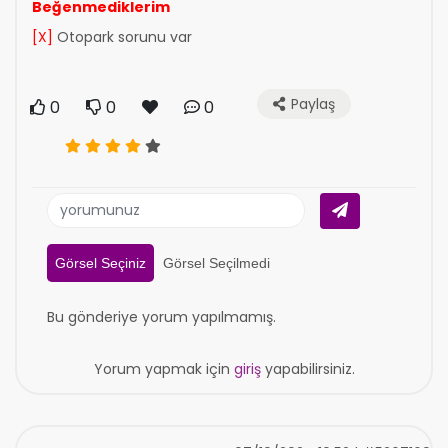
Beğenmediklerim
[X]
Otopark sorunu var
Paylaş
0
0
0
Görsel Seçiniz
Görsel Seçilmedi
Bu gönderiye yorum yapılmamış.
Yorum yapmak için
giriş
yapabilirsiniz.