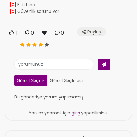
[X]
Eski bina
[X]
Güvenlik sorunu var
Paylaş
1
0
0
Görsel Seçiniz
Görsel Seçilmedi
Bu gönderiye yorum yapılmamış.
Yorum yapmak için
giriş
yapabilirsiniz.