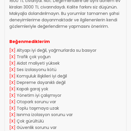
1600 TL civarıydı. Not: Değirmendere'de aynı dönem ev
kiraları 3000 TL civarındaydı. Kalite farkını siz düşünün.
Makyajla dolandırılmayın. Bu yorumlar tamamen şahsi
deneyimlerime dayanmaktadır ve ilgilenenlerin kendi
gözlemleriyle değerlendirme yapmasını öneririm.
Beğenmediklerim
[X]
Altyapı iyi değil, yağmurlarda su basıyor
[X]
Trafik çok yoğun
[X]
Aidat maliyeti yüksek
[X]
Ses izolasyonu kötü
[X]
Komşuluk ilişkileri iyi değil
[X]
Depreme dayanıklı değil
[X]
Kapalı garaj yok
[X]
Yönetim iyi çalışmıyor
[X]
Otopark sorunu var
[X]
Toplu taşımaya uzak
[X]
Isınma izolasyon sorunu var
[X]
Çok gürültülü
[X]
Güvenlik sorunu var