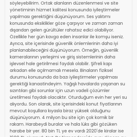
söyleyebilirim. Ortak alanların düzenlenmesi ve site
yönetiminin hizmet kalitesi konusunda iyileştirmeler
yapılması gerektiğini düşünüyorum. Ses yalıtımı
konusunda eksiklikler göze çarpıyor ve zaman zaman
dışarıdan gelen gürültüler rahatsız edici olabiliyor.
Özellikle her gün kavga eden insanlar ile komşu iseniz.
Ayrıca, site içerisinde güvenlik önlemlerinin daha iyi
planlanabileceğini düşünüyorum. Örneğin, güvenlik
kameralarının yerleşimi ve giriş sistemlerinin daha
işlevsel hale getirilmesi faydalı olabilir. Şifreli kapı
arkadan elle açılmamalı mesela. Binaların fiziksel
durumu konusunda da bazı iyileştirmeler yapılması
gerektiği kanaatindeyim. Yağışlı havalarda yaşanan su
sızıntıları gibi sorunlar için uzun vadeli çözümler
üretilmesi faydalı olacaktır. Oturduğum evin her yeri su
alıyordu. Son olarak, site içerisindeki konut fiyatlarının
mevcut koşullara kıyasla biraz yüksek olduğunu
düşünüyorum. 4 milyon bu site için çok komik bir
rakam. Harabeydi buralar ve hala lüks gibi gözüken
harabe bir yer. 80 bin TL ye ev vardı 2020'de kiralar ise