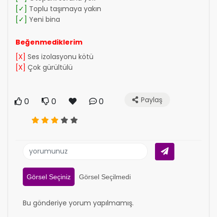
[✓]
Toplu taşımaya yakın
[✓]
Yeni bina
Beğenmediklerim
[X]
Ses izolasyonu kötü
[X]
Çok gürültülü
Paylaş
0
0
0
Görsel Seçiniz
Görsel Seçilmedi
Bu gönderiye yorum yapılmamış.