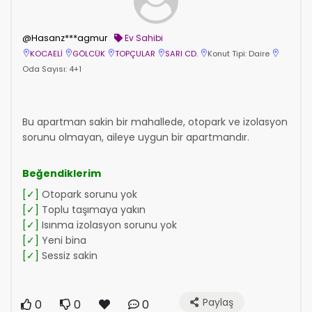
@Hasanz***agmur
Ev Sahibi
KOCAELİ
GÖLCÜK
TOPÇULAR
SARI CD.
Konut Tipi: Daire
Oda Sayısı: 4+1
Bu apartman sakin bir mahallede, otopark ve izolasyon
sorunu olmayan, aileye uygun bir apartmandır.
Beğendiklerim
[✓]
Otopark sorunu yok
[✓]
Toplu taşımaya yakın
[✓]
Isınma izolasyon sorunu yok
[✓]
Yeni bina
[✓]
Sessiz sakin
Paylaş
0
0
0