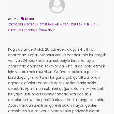
@h.*.s.
Kiracı
KOCAELİ
GÖLCÜK
YÜZBAŞILAR
ADALI DERE SK.
Bina Adı:
Olkar Safir Rezidans
Bina No: 2
Kağıt üstünde 3 blok 26 daireden oluşan 4 yıllık bir
apartman. Kapalı otoparkı var ve her dairenin bir araçlık
yeri var. Otopark kolonlar sebebiyle biraz zorlayıcı.
Apartman önündeki sokakta da ikinci aracı park etmek
için yer bulmak mümkün. Önündeki sokakta pazar
kurulduğu için haftanın bir günü çok gürültülü, onun
dışındaki günler motor ve egzoz sesleri hariç sakin
denebilir. Apartman sakinleri çoğunlukla emekli ve belli
bir yaşın üstündeki insanlar ancak bazı çocuklu
dairelerde fazlaca gürültü oluyor hatta kavga bile oldu.
Apartmanda sürekli bir görevli bulunmuyor, çöpleri
atmak için şut mevcut. Merdivenler periyodik olarak