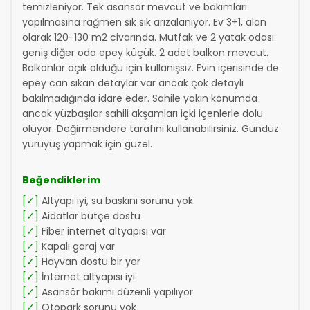
temizleniyor. Tek asansör mevcut ve bakımları
yapılmasına rağmen sık sık arızalanıyor. Ev 3+1, alan
olarak 120-130 m2 civarında. Mutfak ve 2 yatak odası
geniş diğer oda epey küçük. 2 adet balkon mevcut.
Balkonlar açık olduğu için kullanışsız. Evin içerisinde de
epey can sıkan detaylar var ancak çok detaylı
bakılmadığında idare eder. Sahile yakın konumda
ancak yüzbaşılar sahili akşamları içki içenlerle dolu
oluyor. Değirmendere tarafını kullanabilirsiniz. Gündüz
yürüyüş yapmak için güzel.
Beğendiklerim
[✓]
Altyapı iyi, su baskını sorunu yok
[✓]
Aidatlar bütçe dostu
[✓]
Fiber internet altyapısı var
[✓]
Kapalı garaj var
[✓]
Hayvan dostu bir yer
[✓]
İnternet altyapısı iyi
[✓]
Asansör bakımı düzenli yapılıyor
[✓]
Otopark sorunu yok