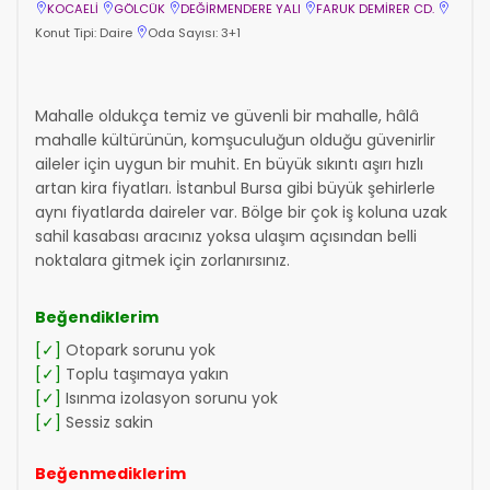
KOCAELİ
GÖLCÜK
DEĞİRMENDERE YALI
FARUK DEMİRER CD.
Konut Tipi: Daire
Oda Sayısı: 3+1
Mahalle oldukça temiz ve güvenli bir mahalle, hâlâ
mahalle kültürünün, komşuculuğun olduğu güvenirlir
aileler için uygun bir muhit. En büyük sıkıntı aşırı hızlı
artan kira fiyatları. İstanbul Bursa gibi büyük şehirlerle
aynı fiyatlarda daireler var. Bölge bir çok iş koluna uzak
sahil kasabası aracınız yoksa ulaşım açısından belli
noktalara gitmek için zorlanırsınız.
Beğendiklerim
[✓]
Otopark sorunu yok
[✓]
Toplu taşımaya yakın
[✓]
Isınma izolasyon sorunu yok
[✓]
Sessiz sakin
Beğenmediklerim