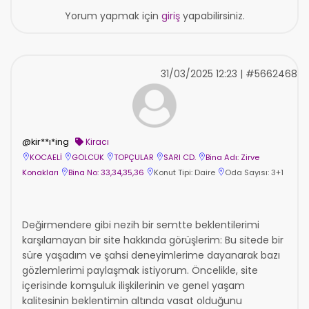
Yorum yapmak için
giriş
yapabilirsiniz.
31/03/2025 12:23 | #5662468
@kir**ı*ing
Kiracı
KOCAELİ
GÖLCÜK
TOPÇULAR
SARI CD.
Bina Adı: Zirve
Konakları
Bina No: 33,34,35,36
Konut Tipi: Daire
Oda Sayısı: 3+1
Değirmendere gibi nezih bir semtte beklentilerimi
karşılamayan bir site hakkında görüşlerim: Bu sitede bir
süre yaşadım ve şahsi deneyimlerime dayanarak bazı
gözlemlerimi paylaşmak istiyorum. Öncelikle, site
içerisinde komşuluk ilişkilerinin ve genel yaşam
kalitesinin beklentimin altında vasat olduğunu