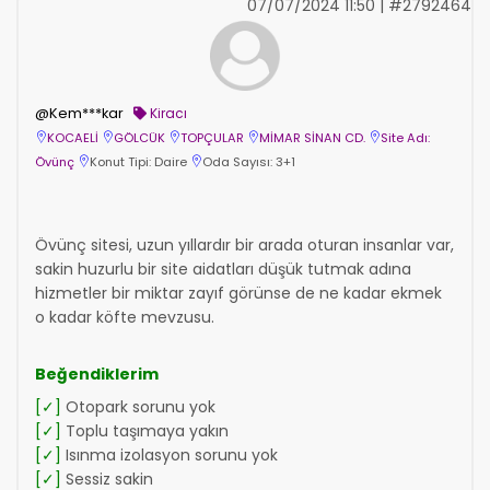
07/07/2024 11:50 | #2792464
@Kem***kar
Kiracı
KOCAELİ
GÖLCÜK
TOPÇULAR
MİMAR SİNAN CD.
Site Adı:
Övünç
Konut Tipi: Daire
Oda Sayısı: 3+1
Övünç sitesi, uzun yıllardır bir arada oturan insanlar var,
sakin huzurlu bir site aidatları düşük tutmak adına
hizmetler bir miktar zayıf görünse de ne kadar ekmek
o kadar köfte mevzusu.
Beğendiklerim
[✓]
Otopark sorunu yok
[✓]
Toplu taşımaya yakın
[✓]
Isınma izolasyon sorunu yok
[✓]
Sessiz sakin