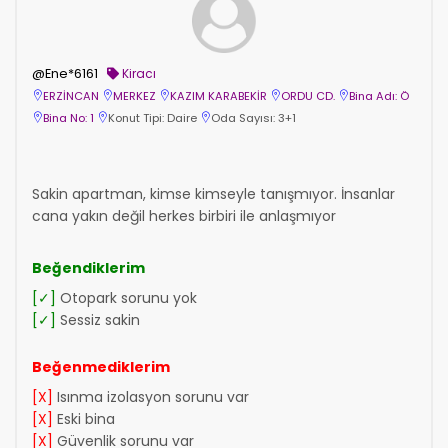
@Ene*6161
Kiracı
ERZİNCAN
MERKEZ
KAZIM KARABEKİR
ORDU CD.
Bina Adı: Ö
Bina No: 1
Konut Tipi: Daire
Oda Sayısı: 3+1
Sakin apartman, kimse kimseyle tanışmıyor. İnsanlar
cana yakın değil herkes birbiri ile anlaşmıyor
Beğendiklerim
[✓]
Otopark sorunu yok
[✓]
Sessiz sakin
Beğenmediklerim
[X]
Isınma izolasyon sorunu var
[X]
Eski bina
[X]
Güvenlik sorunu var