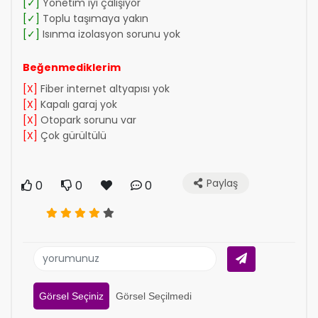
[✓]
Yönetim iyi çalışıyor
[✓]
Toplu taşımaya yakın
[✓]
Isınma izolasyon sorunu yok
Beğenmediklerim
[X]
Fiber internet altyapısı yok
[X]
Kapalı garaj yok
[X]
Otopark sorunu var
[X]
Çok gürültülü
Paylaş
0
0
0
Görsel Seçiniz
Görsel Seçilmedi