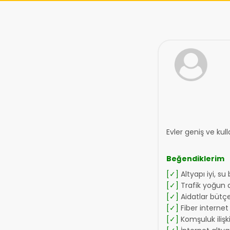
Evler geniş ve kull
Beğendiklerim
[✓]
Altyapı iyi, su
[✓]
Trafik yoğun d
[✓]
Aidatlar bütç
[✓]
Fiber internet 
[✓]
Komşuluk ilişkil