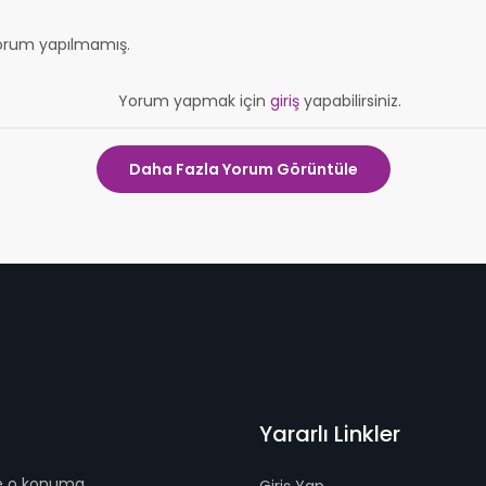
orum yapılmamış.
Yorum yapmak için
giriş
yapabilirsiniz.
Daha Fazla Yorum Görüntüle
Yararlı Linkler
 ve o konuma