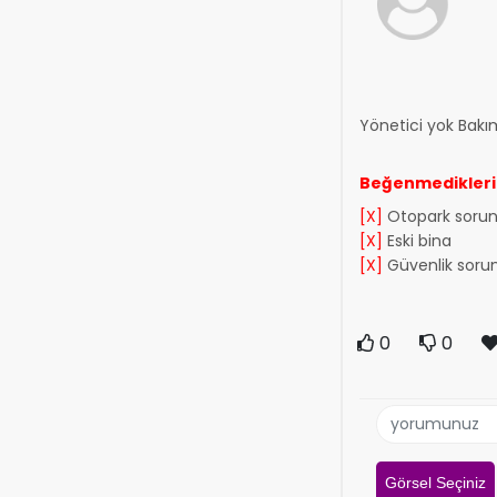
Yönetici yok Bakı
Beğenmedikler
[X]
Otopark sorun
[X]
Eski bina
[X]
Güvenlik soru
0
0
Görsel Seçiniz