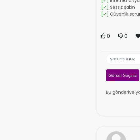
[✓]
İnternet altyap
[✓]
Sessiz sakin
[✓]
Güvenlik soru
0
0
Görsel Seçiniz
Bu gönderiye y