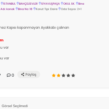
İSTANBUL
BAHÇELİEVLER
SİYAVUŞPAŞA
OKUL SK.
Bina
Adı: konak
Bina No: 18
Konut Tipi: Daire
Oda Sayısı: 2+1
msız Kapısı kapanmayan Ayakkabı çalınan
im
u var
nu var
Paylaş
0
Görsel Seçilmedi