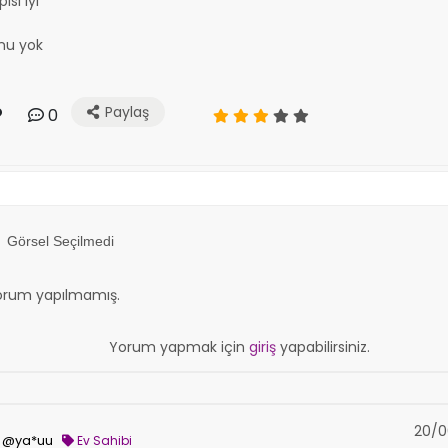
ısı iyi
nu yok
Paylaş
0
Görsel Seçilmedi
orum yapılmamış.
Yorum yapmak için
giriş
yapabilirsiniz.
20/0
@ya*uu
Ev Sahibi