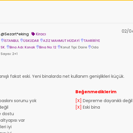
02/0
@Sezart*eking
Kiracı
İSTANBUL
ÜSKÜDAR
AZİZ MAHMUT HÜDAYİ
TAHRİRİYE
SK.
Bina Adı: Konak
Bina No: 12
Konut Tipi: Daire
Oda
Sayısı: 2+1
anışlı fakat eski. Yeni binalarda net kullanım genişlikleri küçük.
Beğenmediklerim
 baskını sorunu yok
[X]
Depreme dayanıklı değil
eğil
[X]
Eski bina
e dostu
altyapısı var
eri iyi