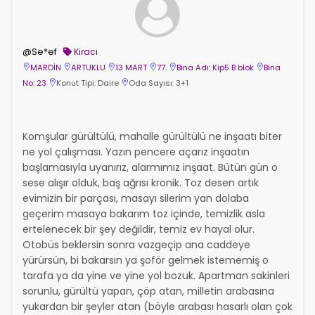
@Se*ef
Kiracı
MARDİN
ARTUKLU
13 MART
77.
Bina Adı: Kip5 B blok
Bina
No: 23
Konut Tipi: Daire
Oda Sayısı: 3+1
Komşular gürültülü, mahalle gürültülü ne inşaatı biter
ne yol çalışması. Yazın pencere açarız inşaatın
başlamasıyla uyanırız, alarmımız inşaat. Bütün gün o
sese alışır olduk, baş ağrısı kronik. Toz desen artık
evimizin bir parçası, masayı silerim yan dolaba
geçerim masaya bakarım toz içinde, temizlik asla
ertelenecek bir şey değildir, temiz ev hayal olur.
Otobüs beklersin sonra vazgeçip ana caddeye
yürürsün, bi bakarsın ya şoför gelmek istememiş o
tarafa ya da yine ve yine yol bozuk. Apartman sakinleri
sorunlu, gürültü yapan, çöp atan, milletin arabasına
yukardan bir şeyler atan (böyle arabası hasarlı olan çok