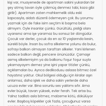
kişi var, muayenede de apartman sakini yukardan bir
şey atmış tavan öyle çökmüş denmez tabi, kaza gibi
girilir). Apartman zaten mahkemelik oldu eski
kapıcısıyla, aidatı düzenli ödemeyen çok. Bu yorumu
yazmak için de fake isim seçtim ki başıma bela
almıyım. Öyle insanlar çünkü. Gürültülü, pisliği olanı
uyarısınız ama işe yaramaz bu sonsuz bir döngüdür.
Çocuk var derler, çocuk da en az 10 yaşlarında kesin,
sürekli böyle. İnsan bu sofra silkeleme yolunu da bulur,
sofrayı balkon olmayan taraftan silkeler. Yani kirlenen
sadece balkon değil, pencere önünüzdür. Çamaşır
asmış silkelemiyim ya da balkonu foşur foşur suyla
yıkamayayım demez yine işini yapar titizler çünkü,
açıklamaları bu. Ayrıca dedikodusu aslaaa bitmez özel
hayatınız yoktur. Okul bölgesi olduğu için kiralar aşırı
anlamsız, daha işlek ve daha sakin yerlerde daha
ucuza evler var. Bina sorunlu ses yalıtımı sıfır. Ama
evler büyük, tavan yüksek, evler ferah. Tek artısı bu.
Yalnız tadilatı asla bitmez, malzeme kötü, dökülüyor
evler. Başıboş köpekler çok fazla, çocuğunuz varsa