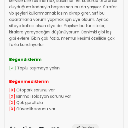
servise bile tek inemez, saldırırlar. Alt katlarda oturanlar
duyduğum kadarıyla haşere sorunu da yaşıyor. Strafor
vb şeyleri kullanmamak lazım akrep girer. Sırf bu
apartmana yorum yapmak için üye oldum. Ayrıca
siteye katkısı olsun diye de. Yayılsın bu tür siteler,
kiralara yarayacağını düşünüyorum. Benimki gibi leş
gibi evlere 15bin çok fazla, memur kesimi özellikle çok
fazla kandırıyorlar
Beğendiklerim
[✓]
Toplu taşımaya yakın
Beğenmediklerim
[X]
Otopark sorunu var
[X]
Isınma izolasyon sorunu var
[X]
Çok gürültülü
[X]
Güvenlik sorunu var