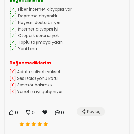
Beğendiklerim
[✓]
Fiber internet altyapısı var
[✓]
Depreme dayanıklı
[✓]
Hayvan dostu bir yer
[✓]
İnternet altyapısı iyi
[✓]
Otopark sorunu yok
[✓]
Toplu taşımaya yakın
[✓]
Yeni bina
Beğenmediklerim
[X]
Aidat maliyeti yüksek
[X]
Ses izolasyonu kötü
[X]
Asansör bakımsız
[X]
Yönetim iyi çalışmıyor
Paylaş
0
0
0