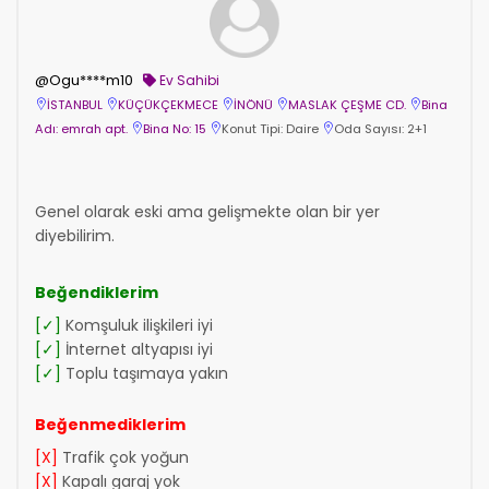
@Ogu****m10
Ev Sahibi
İSTANBUL
KÜÇÜKÇEKMECE
İNÖNÜ
MASLAK ÇEŞME CD.
Bina
Adı: emrah apt.
Bina No: 15
Konut Tipi: Daire
Oda Sayısı: 2+1
Genel olarak eski ama gelişmekte olan bir yer
diyebilirim.
Beğendiklerim
[✓]
Komşuluk ilişkileri iyi
[✓]
İnternet altyapısı iyi
[✓]
Toplu taşımaya yakın
Beğenmediklerim
[X]
Trafik çok yoğun
[X]
Kapalı garaj yok