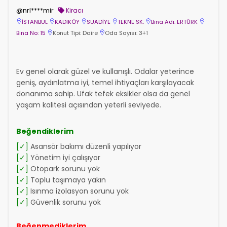
@nrl****mir
Kiracı
İSTANBUL
KADIKÖY
SUADİYE
TEKNE SK.
Bina Adı: ERTÜRK
Bina No: 15
Konut Tipi: Daire
Oda Sayısı: 3+1
Ev genel olarak güzel ve kullanışlı. Odalar yeterince
geniş, aydınlatma iyi, temel ihtiyaçları karşılayacak
donanıma sahip. Ufak tefek eksikler olsa da genel
yaşam kalitesi açısından yeterli seviyede.
Beğendiklerim
[✓]
Asansör bakımı düzenli yapılıyor
[✓]
Yönetim iyi çalışıyor
[✓]
Otopark sorunu yok
[✓]
Toplu taşımaya yakın
[✓]
Isınma izolasyon sorunu yok
[✓]
Güvenlik sorunu yok
Beğenmediklerim