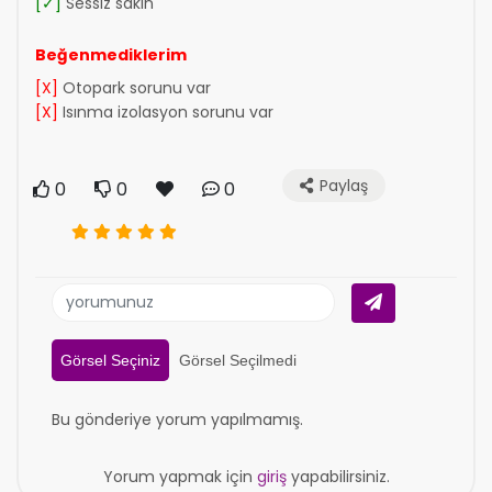
[✓]
Sessiz sakin
Beğenmediklerim
[X]
Otopark sorunu var
[X]
Isınma izolasyon sorunu var
Paylaş
0
0
0
Görsel Seçiniz
Görsel Seçilmedi
Bu gönderiye yorum yapılmamış.
Yorum yapmak için
giriş
yapabilirsiniz.