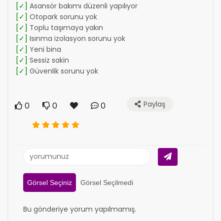
[✓]
Asansör bakımı düzenli yapılıyor
[✓]
Otopark sorunu yok
[✓]
Toplu taşımaya yakın
[✓]
Isınma izolasyon sorunu yok
[✓]
Yeni bina
[✓]
Sessiz sakin
[✓]
Güvenlik sorunu yok
Paylaş
0
0
0
Görsel Seçiniz
Görsel Seçilmedi
Bu gönderiye yorum yapılmamış.