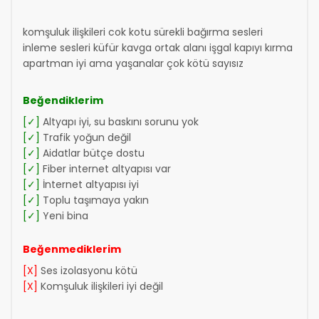
komşuluk ilişkileri cok kotu sürekli bağırma sesleri
inleme sesleri küfür kavga ortak alanı işgal kapıyı kırma
apartman iyi ama yaşanalar çok kötü sayısız
Beğendiklerim
[✓]
Altyapı iyi, su baskını sorunu yok
[✓]
Trafik yoğun değil
[✓]
Aidatlar bütçe dostu
[✓]
Fiber internet altyapısı var
[✓]
İnternet altyapısı iyi
[✓]
Toplu taşımaya yakın
[✓]
Yeni bina
Beğenmediklerim
[X]
Ses izolasyonu kötü
[X]
Komşuluk ilişkileri iyi değil