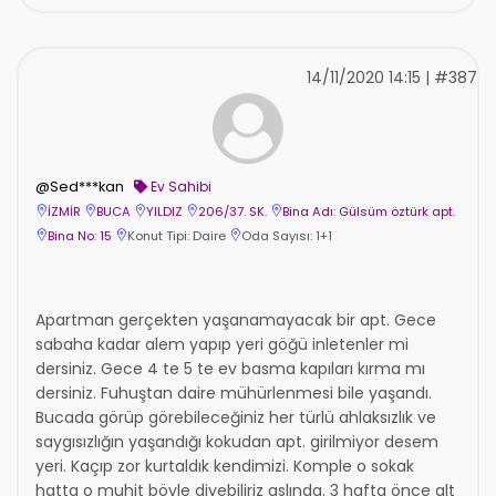
14/11/2020 14:15 | #387
@Sed***kan
Ev Sahibi
İZMİR
BUCA
YILDIZ
206/37. SK.
Bina Adı: Gülsüm öztürk apt.
Bina No: 15
Konut Tipi: Daire
Oda Sayısı: 1+1
Apartman gerçekten yaşanamayacak bir apt. Gece
sabaha kadar alem yapıp yeri göğü inletenler mi
dersiniz. Gece 4 te 5 te ev basma kapıları kırma mı
dersiniz. Fuhuştan daire mühürlenmesi bile yaşandı.
Bucada görüp görebileceğiniz her türlü ahlaksızlık ve
saygısızlığın yaşandığı kokudan apt. girilmiyor desem
yeri. Kaçıp zor kurtaldık kendimizi. Komple o sokak
hatta o muhit böyle diyebiliriz aslında. 3 hafta önce alt