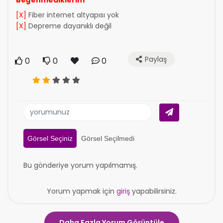
Beğenmediklerim
[X]
Fiber internet altyapısı yok
[X]
Depreme dayanıklı değil
Paylaş
0
0
0
Görsel Seçiniz
Görsel Seçilmedi
Bu gönderiye yorum yapılmamış.
Yorum yapmak için
giriş
yapabilirsiniz.
Daha Fazla Yorum Görüntüle