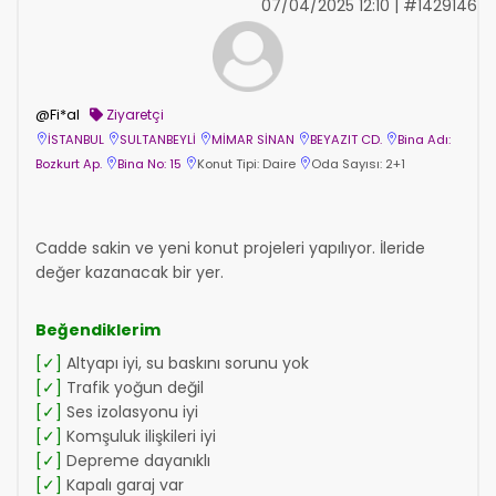
07/04/2025 12:10 | #1429146
@Fi*al
Ziyaretçi
İSTANBUL
SULTANBEYLİ
MİMAR SİNAN
BEYAZIT CD.
Bina Adı:
Bozkurt Ap.
Bina No: 15
Konut Tipi: Daire
Oda Sayısı: 2+1
Cadde sakin ve yeni konut projeleri yapılıyor. İleride
değer kazanacak bir yer.
Beğendiklerim
[✓]
Altyapı iyi, su baskını sorunu yok
[✓]
Trafik yoğun değil
[✓]
Ses izolasyonu iyi
[✓]
Komşuluk ilişkileri iyi
[✓]
Depreme dayanıklı
[✓]
Kapalı garaj var