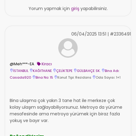
Yorum yapmak için
giriş
yapabilirsiniz.
06/04/2025 13:51 | #2336491
@Meh***-EA
Kiracı
İSTANBUL
KAĞITHANE
ÇELİKTEPE
GÜLBAHÇE SK.
Bina Adı:
Casada920
Bina No: 15
Konut Tipi: Rezidans
Oda Sayısı: 1+1
Bina ulaşıma çok yakın 3 tane hat ile merkeze çok
kolay ulaşım sağlayabiliyorsunuz. Metroya da yürüme
mesafesinde ama metroya yürümek için biraz fazla
yokuş ve bayır var.