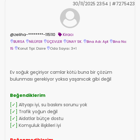
30/11/2025 23:54 | #7275423
@zeliha-********-115110
Kiracı
BURSA
NİLÜFER
ÜÇEVLER
ÜNAY SK.
Bina Adı: Apt
Bina No:
15
Konut Tipi: Daire
Oda Sayısı: 3+1
Ev soğuk geçiriyor camlar kötü buna bir çözüm
bulunması gerekiyor yoksa yaşanıcak gibi değil
Beğendiklerim
[✓]
Altyapı iyi, su baskını sorunu yok
[✓]
Trafik yoğun değil
[✓]
Aidatlar bütçe dostu
[✓]
Komşuluk ilişkileri iyi