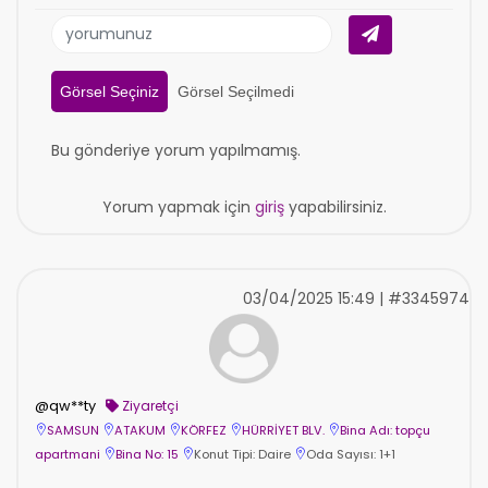
Görsel Seçiniz
Görsel Seçilmedi
Bu gönderiye yorum yapılmamış.
Yorum yapmak için
giriş
yapabilirsiniz.
03/04/2025 15:49 | #3345974
@qw**ty
Ziyaretçi
SAMSUN
ATAKUM
KÖRFEZ
HÜRRİYET BLV.
Bina Adı: topçu
apartmani
Bina No: 15
Konut Tipi: Daire
Oda Sayısı: 1+1