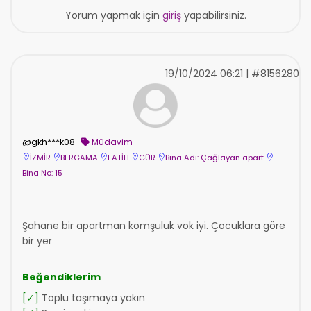
Yorum yapmak için
giriş
yapabilirsiniz.
19/10/2024 06:21 | #8156280
@gkh***k08
Müdavim
İZMİR
BERGAMA
FATİH
GÜR
Bina Adı: Çağlayan apart
Bina No: 15
Şahane bir apartman komşuluk vok iyi. Çocuklara göre
bir yer
Beğendiklerim
[✓]
Toplu taşımaya yakın