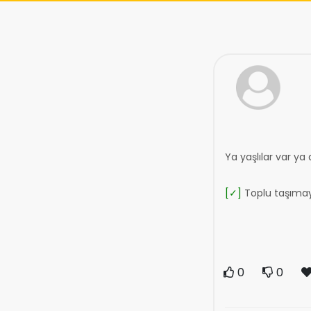
Ya yaşlılar var y
[✓]
Toplu taşımay
0
0