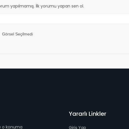
orum yapılmamış. İlk yorumu yapan sen ol.
Görsel Seçilmedi
Yararlı Linkler
 ve o konuma
Giriş Yap