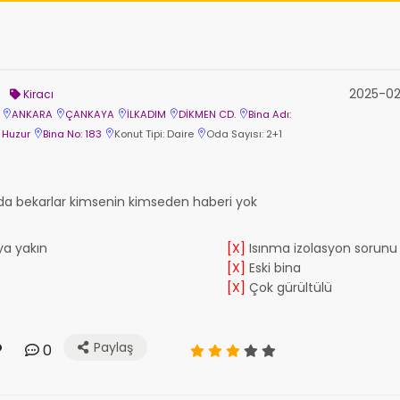
2025-02
Kiracı
ANKARA
ÇANKAYA
İLKADIM
DİKMEN CD.
Bina Adı:
Huzur
Bina No: 183
Konut Tipi: Daire
Oda Sayısı: 2+1
a da bekarlar kimsenin kimseden haberi yok
a yakın
[X]
Isınma izolasyon sorunu
[X]
Eski bina
[X]
Çok gürültülü
Paylaş
0