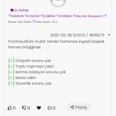
Ev Sahibi
SAMSUN
ATAKUM
ÇOBANLI
AYDINLIK
Site Adı: Korupark 2
Konut Tipi: Daire
Oda Sayısı: 3+1
2025-02-28 12:00:12 / #5156711
Potansiyelli bir muhit. Devlet hastanesi inşaatı başladı
hemen bitişiğinde.
[✓]
Otopark sorunu yok
[✓]
Toplu taşımaya yakın
[✓]
Isınma izolasyon sorunu yok
[✓]
Sessiz sakin
[✓]
Güvenlik sorunu yok
Paylaş
0
0
0