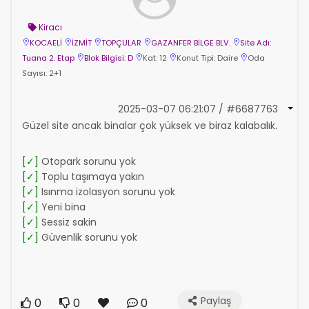
Kiracı
KOCAELİ
İZMİT
TOPÇULAR
GAZANFER BİLGE BLV.
Site Adı:
Tuana 2. Etap
Blok Bilgisi: D
Kat: 12
Konut Tipi: Daire
Oda
Sayısı: 2+1
2025-03-07 06:21:07 / #6687763
Güzel site ancak binalar çok yüksek ve biraz kalabalık.
[✓]
Otopark sorunu yok
[✓]
Toplu taşımaya yakın
[✓]
Isınma izolasyon sorunu yok
[✓]
Yeni bina
[✓]
Sessiz sakin
[✓]
Güvenlik sorunu yok
Paylaş
0
0
0