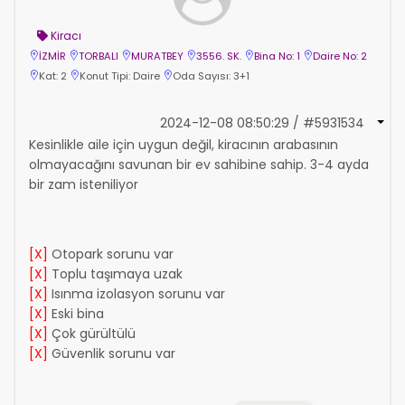
Kiracı
İZMİR
TORBALI
MURATBEY
3556. SK.
Bina No: 1
Daire No: 2
Kat: 2
Konut Tipi: Daire
Oda Sayısı: 3+1
2024-12-08 08:50:29 / #5931534
Kesinlikle aile için uygun değil, kiracının arabasının
olmayacağını savunan bir ev sahibine sahip. 3-4 ayda
bir zam isteniliyor
[X]
Otopark sorunu var
[X]
Toplu taşımaya uzak
[X]
Isınma izolasyon sorunu var
[X]
Eski bina
[X]
Çok gürültülü
[X]
Güvenlik sorunu var