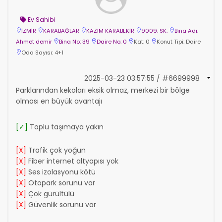
Ev Sahibi
İZMİR
KARABAĞLAR
KAZIM KARABEKİR
9009. SK.
Bina Adı:
Ahmet demir
Bina No: 39
Daire No: 0
Kat: 0
Konut Tipi: Daire
Oda Sayısı: 4+1
2025-03-23 03:57:55 / #6699998
Parklarından kekoları eksik olmaz, merkezi bir bölge
olması en büyük avantajı
[✓]
Toplu taşımaya yakın
[X]
Trafik çok yoğun
[X]
Fiber internet altyapısı yok
[X]
Ses izolasyonu kötü
[X]
Otopark sorunu var
[X]
Çok gürültülü
[X]
Güvenlik sorunu var