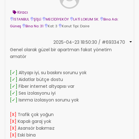
Kiracı
İSTANBUL
ŞİŞLİ
MECİDİYEKÖY
LATİ LOKUM SK.
Bina Adı:
Güneş
Bina No: 31
Kat: 3
Konut Tipi: Daire
2025-04-23 18:50:30 / #6933470
Genel olarak güzel bir apartman fakat yönetim
amatör
[✓]
Altyapı iyi, su baskını sorunu yok
[✓]
Aidatlar bütçe dostu
[✓]
Fiber internet altyapısı var
[✓]
Ses izolasyonu iyi
[✓]
Isınma izolasyon sorunu yok
[X]
Trafik çok yoğun
[X]
Kapalı garaj yok
[X]
Asansör bakımsız
[X]
Eski bina