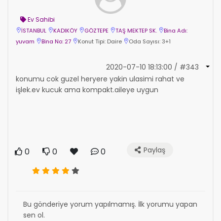
Ev Sahibi
İSTANBUL
KADIKÖY
GÖZTEPE
TAŞ MEKTEP SK.
Bina Adı:
yuvam
Bina No: 27
Konut Tipi: Daire
Oda Sayısı: 3+1
2020-07-10 18:13:00 / #343
konumu cok guzel heryere yakin ulasimi rahat ve
işlek.ev kucuk ama kompakt.aileye uygun
Paylaş
0
0
0
Bu gönderiye yorum yapılmamış. İlk yorumu yapan
sen ol.