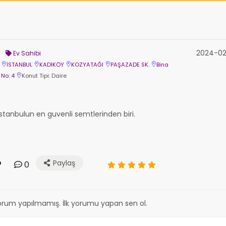
2024-02
Ev Sahibi
İSTANBUL
KADIKÖY
KOZYATAĞI
PAŞAZADE SK.
Bina
No: 4
Konut Tipi: Daire
 Istanbulun en guvenli semtlerinden biri.
Paylaş
0
orum yapılmamış. İlk yorumu yapan sen ol.