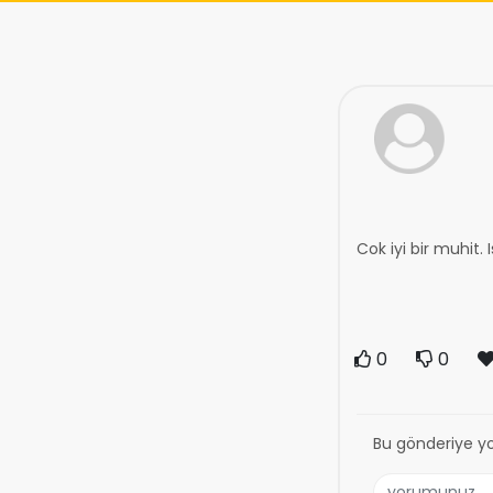
Cok iyi bir muhit.
0
0
Bu gönderiye y