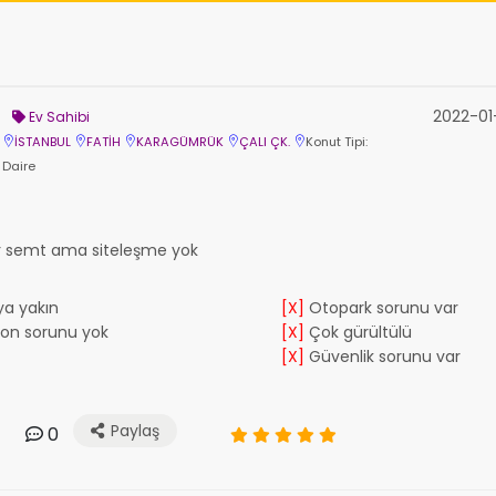
2022-01
Ev Sahibi
İSTANBUL
FATİH
KARAGÜMRÜK
ÇALI ÇK.
Konut Tipi:
Daire
ir semt ama siteleşme yok
a yakın
[X]
Otopark sorunu var
yon sorunu yok
[X]
Çok gürültülü
[X]
Güvenlik sorunu var
Paylaş
0