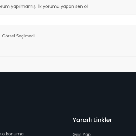
orum yapılmamış. İlk yorumu yapan sen ol.
Görsel Seçilmedi
Yararlı Linkler
 ve o konuma
Giriş Yap