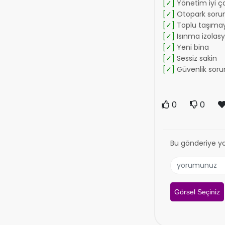
[✓]
Yönetim iyi ça
[✓]
Otopark soru
[✓]
Toplu taşımay
[✓]
Isınma izolas
[✓]
Yeni bina
[✓]
Sessiz sakin
[✓]
Güvenlik soru
0
0
Bu gönderiye y
Görsel Seçiniz