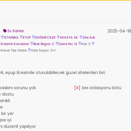
2025-04-18
Ev Sahibi
İSTANBUL
EYÜP
DÜĞMECİLER
AKASYA SK.
Site Adı:
Erdemli Konaklari
Blok Bilgisi: C
Daire No: 12
Kat: 3
Konut Tipi: Daire
Oda Sayısı: 2+1
li, eyup ilcesinde oturulabilecek guzel sitelerden biri.
 baskını sorunu yok
[X]
Ses izolasyonu kötü
e dostu
nıklı
ar
bir yer
ısı iyi
 düzenli yapılıyor