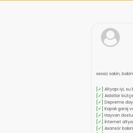
sessiz sakin, bakim
[✓]
Altyapı iyi, su
[✓]
Aidatlar bütç
[✓]
Depreme daya
[✓]
Kapalı garaj v
[✓]
Hayvan dostu 
[✓]
İnternet altyap
[✓]
Asansör bakımı