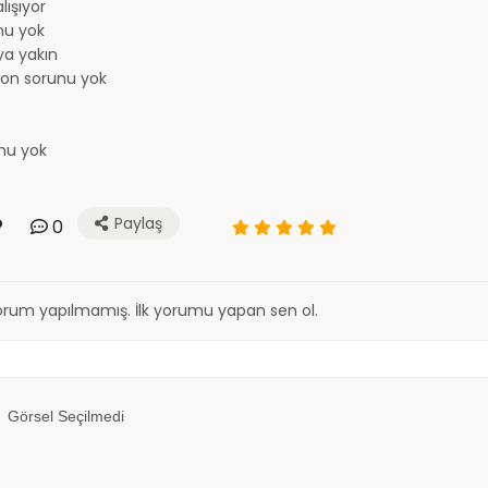
lışıyor
nu yok
a yakın
yon sorunu yok
nu yok
Paylaş
0
orum yapılmamış. İlk yorumu yapan sen ol.
Görsel Seçilmedi