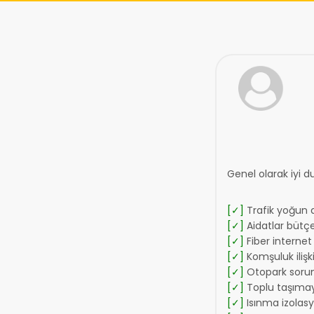
Genel olarak iyi 
[✓]
Trafik yoğun d
[✓]
Aidatlar bütç
[✓]
Fiber internet 
[✓]
Komşuluk ilişkil
[✓]
Otopark soru
[✓]
Toplu taşımay
[✓]
Isınma izolas