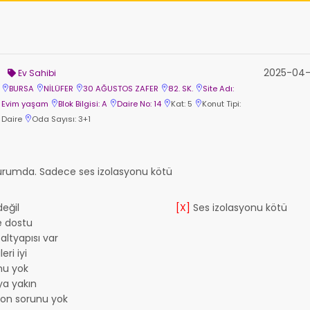
2025-04-
Ev Sahibi
BURSA
NİLÜFER
30 AĞUSTOS ZAFER
82. SK.
Site Adı:
Evim yaşam
Blok Bilgisi: A
Daire No: 14
Kat: 5
Konut Tipi:
Daire
Oda Sayısı: 3+1
durumda. Sadece ses izolasyonu kötü
eğil
[X]
Ses izolasyonu kötü
e dostu
altyapısı var
eri iyi
nu yok
a yakın
yon sorunu yok