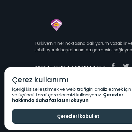
Türkiye’nin her noktasına dair yorum yazabilir
sabitleyerek başkalarının da görmesini sağlayabil
SOSYAL MEDYA HESAPLARIMIZ
Çerez kullanımı
İçeriği kişiselleştirmek ve web trafiğini analiz etmek için
ve üçüncü taraf çerezlerimizi kullanıyoruz.
Çerezler
hakkında daha fazlasını okuyun
Kullanıcı Sözleşmesi
KVKK Koşulları
Çerezleri kabul et