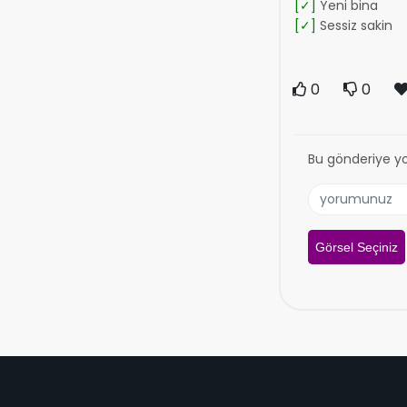
[✓]
Yeni bina
[✓]
Sessiz sakin
0
0
Bu gönderiye y
Görsel Seçiniz