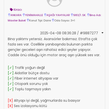
Kiracı
ANKARA
YENİMAHALLE
AŞAĞI YAHYALAR
983/1. SK.
Bina Adı:
Maviler Buket
Konut Tipi: Daire
Oda Sayısı: 3+1
2025-04-08 08:36:28 / #9887277
Bina yalıtımı yetersiz. Asansörler bakımsız. Etrafta çok
fazla ses var. Özellikle yanıbaşında bulunan parkta
gençler geceleri aşırı rahatsız edici şeyler yapıyor.
Cadde önü olduğu için motor araç aşırı yüksek ses var.
[✓]
Trafik yoğun değil
[✓]
Aidatlar bütçe dostu
[✓]
Fiber internet altyapısı var
[✓]
Otopark sorunu yok
[✓]
Toplu taşımaya yakın
[X]
Altyapı iyi değil, yağmurlarda su basıyor
[X]
Ses izolasyonu kötü