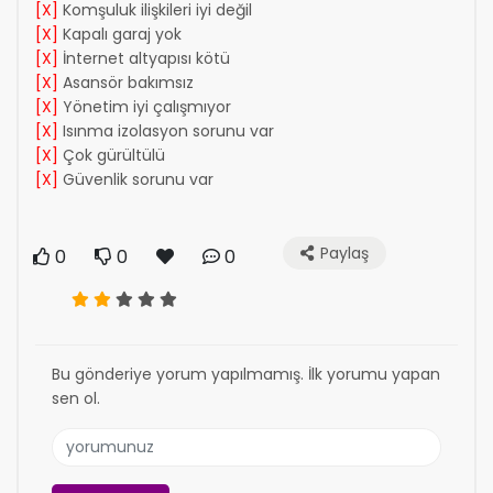
[X]
Komşuluk ilişkileri iyi değil
[X]
Kapalı garaj yok
[X]
İnternet altyapısı kötü
[X]
Asansör bakımsız
[X]
Yönetim iyi çalışmıyor
[X]
Isınma izolasyon sorunu var
[X]
Çok gürültülü
[X]
Güvenlik sorunu var
Paylaş
0
0
0
Bu gönderiye yorum yapılmamış. İlk yorumu yapan
sen ol.