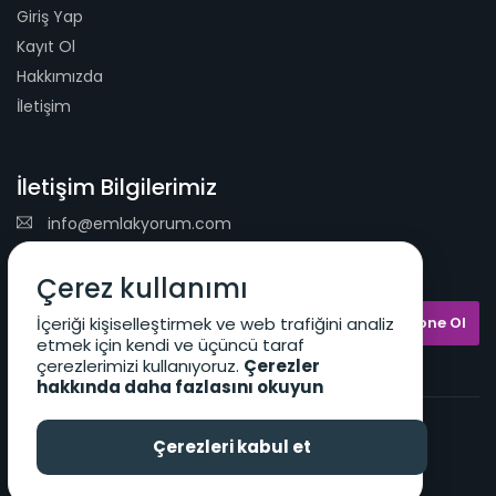
Giriş Yap
Kayıt Ol
Hakkımızda
İletişim
İletişim Bilgilerimiz
info@emlakyorum.com
E-Mail Bülteni
Çerez kullanımı
İçeriği kişiselleştirmek ve web trafiğini analiz
etmek için kendi ve üçüncü taraf
çerezlerimizi kullanıyoruz.
Çerezler
hakkında daha fazlasını okuyun
Kullanıcı Sözleşmesi
KVKK Koşulları
Çerezleri kabul et
2026 © Emlakyorum