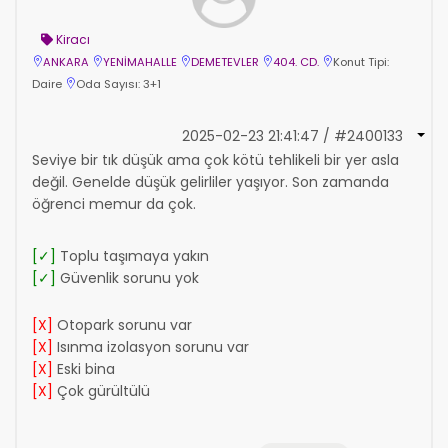
Kiracı
ANKARA
YENİMAHALLE
DEMETEVLER
404. CD.
Konut Tipi:
Daire
Oda Sayısı: 3+1
2025-02-23 21:41:47 / #2400133
Seviye bir tık düşük ama çok kötü tehlikeli bir yer asla
değil. Genelde düşük gelirliler yaşıyor. Son zamanda
öğrenci memur da çok.
[✓]
Toplu taşımaya yakın
[✓]
Güvenlik sorunu yok
[X]
Otopark sorunu var
[X]
Isınma izolasyon sorunu var
[X]
Eski bina
[X]
Çok gürültülü