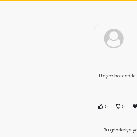
Ulaşım bol cadde
0
0
Bu gönderiye y