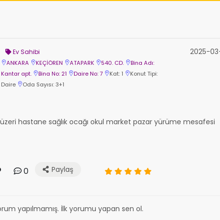
2025-03
Ev Sahibi
ANKARA
KEÇİÖREN
ATAPARK
540. CD.
Bina Adı:
Kantar apt.
Bina No: 21
Daire No: 7
Kat: 1
Konut Tipi:
Daire
Oda Sayısı: 3+1
 üzeri hastane sağlık ocağı okul market pazar yürüme mesafesi
Paylaş
0
orum yapılmamış. İlk yorumu yapan sen ol.