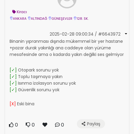
Kiracı
ANKARA
ALTINDAĞ
GÜNEŞEVLER
128. SK.
2025-02-28 09:00:34 / #6643972
Binanin yıpranması dışında mükemmel bir yer hastane
+pazar durak yakınlığı ana caddeye olan yürüme
mesafesinde ama o kadarda yakın değilki ses gelmiyor
[✓]
Otopark sorunu yok
[✓]
Toplu taşımaya yakın
[✓]
Isınma izolasyon sorunu yok
[✓]
Güvenlik sorunu yok
[X]
Eski bina
Paylaş
0
0
0