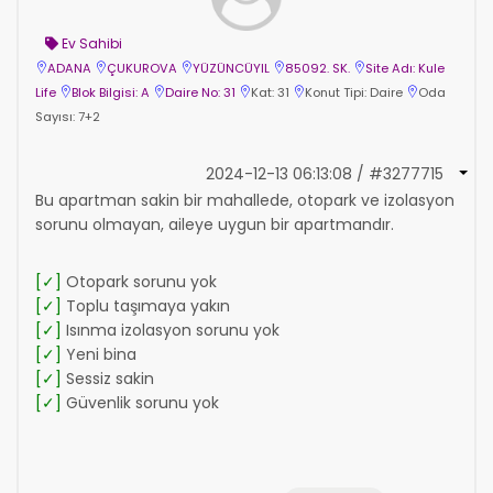
Ev Sahibi
ADANA
ÇUKUROVA
YÜZÜNCÜYIL
85092. SK.
Site Adı: Kule
Life
Blok Bilgisi: A
Daire No: 31
Kat: 31
Konut Tipi: Daire
Oda
Sayısı: 7+2
2024-12-13 06:13:08 / #3277715
Bu apartman sakin bir mahallede, otopark ve izolasyon
sorunu olmayan, aileye uygun bir apartmandır.
[✓]
Otopark sorunu yok
[✓]
Toplu taşımaya yakın
[✓]
Isınma izolasyon sorunu yok
[✓]
Yeni bina
[✓]
Sessiz sakin
[✓]
Güvenlik sorunu yok